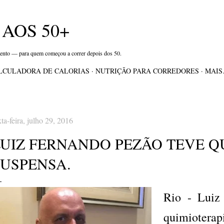
Pular para o conteúdo principal
AOS 50+
mento — para quem começou a correr depois dos 50.
LCULADORA DE CALORIAS
NUTRIÇÃO PARA CORREDORES
MAI
xta-feira, julho 29, 2016
LUIZ FERNANDO PEZÃO TEVE Q
SUSPENSA.
Rio - Luiz
quimioter