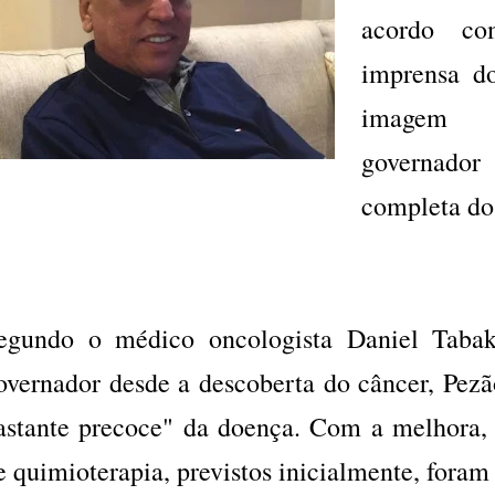
acordo co
imprensa d
imagem 
governador
completa do
egundo o médico oncologista Daniel Taba
overnador desde a descoberta do câncer, Pezã
astante precoce" da doença. Com a melhora, o
e quimioterapia, previstos inicialmente, foram