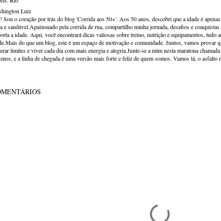
els:
Rio
hington Luiz
! Sou o coração por trás do blog 'Corrida aos 50+'. Aos 50 anos, descobri que a idade é apena
va e saudável.Apaixonado pela corrida de rua, compartilho minha jornada, desafios e conquistas p
orta a idade. Aqui, você encontrará dicas valiosas sobre treino, nutrição e equipamentos, tudo 
de.Mais do que um blog, este é um espaço de motivação e comunidade. Juntos, vamos provar qu
erar limites e viver cada dia com mais energia e alegria.Junte-se a mim nesta maratona chamada v
mos, e a linha de chegada é uma versão mais forte e feliz de quem somos. Vamos lá, o asfalto 
OMENTÁRIOS