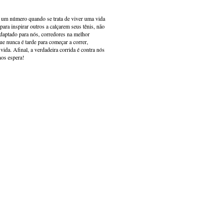
s um número quando se trata de viver uma vida
ara inspirar outros a calçarem seus tênis, não
adaptado para nós, corredores na melhor
e nunca é tarde para começar a correr,
ida. Afinal, a verdadeira corrida é contra nós
nos espera!