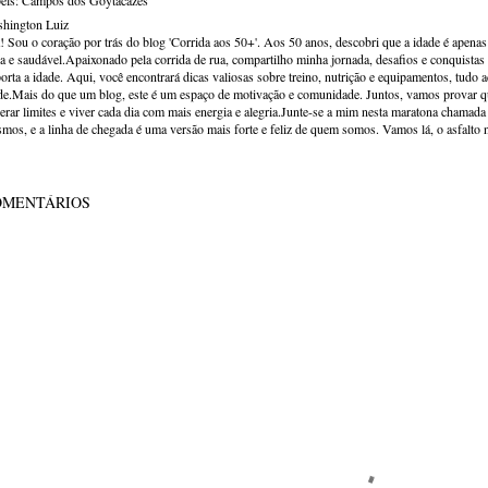
els:
Campos dos Goytacazes
hington Luiz
! Sou o coração por trás do blog 'Corrida aos 50+'. Aos 50 anos, descobri que a idade é apena
va e saudável.Apaixonado pela corrida de rua, compartilho minha jornada, desafios e conquistas p
orta a idade. Aqui, você encontrará dicas valiosas sobre treino, nutrição e equipamentos, tudo 
de.Mais do que um blog, este é um espaço de motivação e comunidade. Juntos, vamos provar qu
erar limites e viver cada dia com mais energia e alegria.Junte-se a mim nesta maratona chamada v
mos, e a linha de chegada é uma versão mais forte e feliz de quem somos. Vamos lá, o asfalto 
OMENTÁRIOS