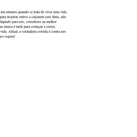
s um número quando se trata de viver uma vida
ara inspirar outros a calçarem seus tênis, não
adaptado para nós, corredores na melhor
e nunca é tarde para começar a correr,
ida. Afinal, a verdadeira corrida é contra nós
nos espera!