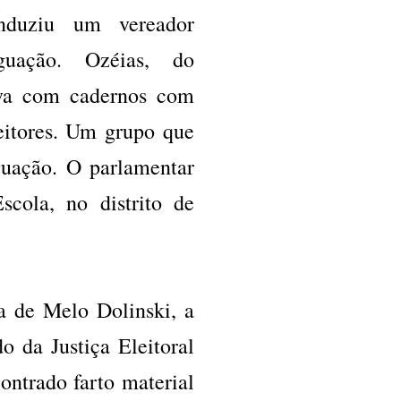
nduziu um vereador
guação. Ozéias, do
va com cadernos com
eitores. Um grupo que
guação. O parlamentar
cola, no distrito de
a de Melo Dolinski, a
o da Justiça Eleitoral
ontrado farto material