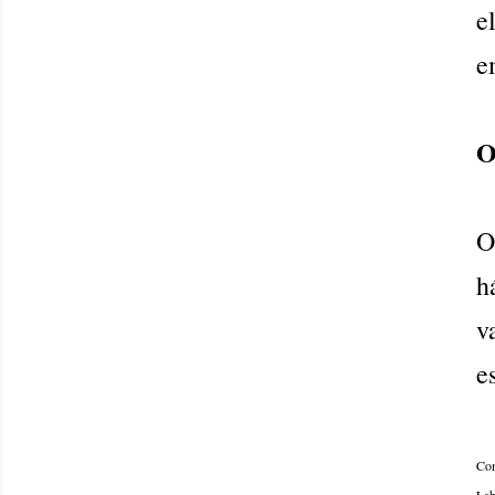
e
e
O
O
h
v
e
Com