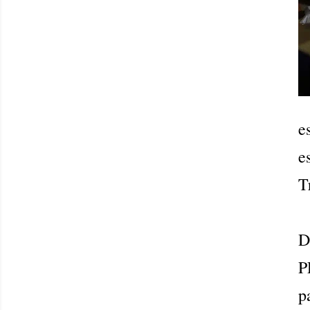
e
e
T
D
P
p