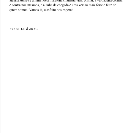
alegria.Junte-se a mim nesta maratona chamada vida. Afinal, a verdadeira corrida
é contra nós mesmos, e a linha de chegada é uma versão mais forte e feliz de
quem somos. Vamos lá, o asfalto nos espera!
COMENTÁRIOS