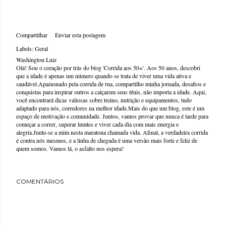
Compartilhar
Enviar esta postagem
Labels:
Geral
Washington Luiz
Olá! Sou o coração por trás do blog 'Corrida aos 50+'. Aos 50 anos, descobri
que a idade é apenas um número quando se trata de viver uma vida ativa e
saudável.Apaixonado pela corrida de rua, compartilho minha jornada, desafios e
conquistas para inspirar outros a calçarem seus tênis, não importa a idade. Aqui,
você encontrará dicas valiosas sobre treino, nutrição e equipamentos, tudo
adaptado para nós, corredores na melhor idade.Mais do que um blog, este é um
espaço de motivação e comunidade. Juntos, vamos provar que nunca é tarde para
começar a correr, superar limites e viver cada dia com mais energia e
alegria.Junte-se a mim nesta maratona chamada vida. Afinal, a verdadeira corrida
é contra nós mesmos, e a linha de chegada é uma versão mais forte e feliz de
quem somos. Vamos lá, o asfalto nos espera!
COMENTÁRIOS