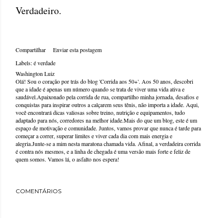
Verdadeiro.
Compartilhar
Enviar esta postagem
Labels:
é verdade
Washington Luiz
Olá! Sou o coração por trás do blog 'Corrida aos 50+'. Aos 50 anos, descobri
que a idade é apenas um número quando se trata de viver uma vida ativa e
saudável.Apaixonado pela corrida de rua, compartilho minha jornada, desafios e
conquistas para inspirar outros a calçarem seus tênis, não importa a idade. Aqui,
você encontrará dicas valiosas sobre treino, nutrição e equipamentos, tudo
adaptado para nós, corredores na melhor idade.Mais do que um blog, este é um
espaço de motivação e comunidade. Juntos, vamos provar que nunca é tarde para
começar a correr, superar limites e viver cada dia com mais energia e
alegria.Junte-se a mim nesta maratona chamada vida. Afinal, a verdadeira corrida
é contra nós mesmos, e a linha de chegada é uma versão mais forte e feliz de
quem somos. Vamos lá, o asfalto nos espera!
COMENTÁRIOS