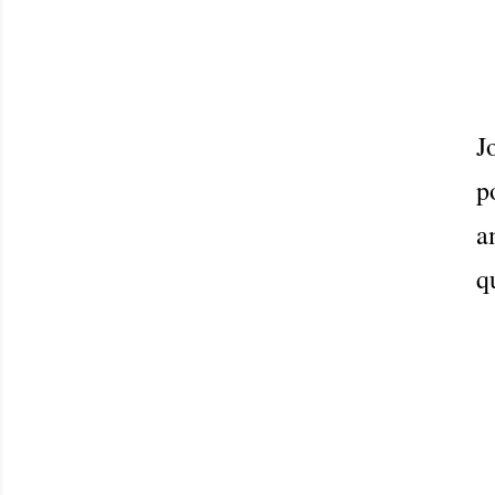
J
p
a
q