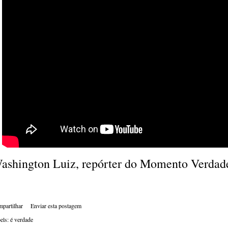
ashington Luiz, repórter do Momento Verdade
partilhar
Enviar esta postagem
els:
é verdade