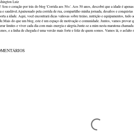
hington Luiz
! Sou o coração por trás do blog 'Corrida aos 50+'. Aos 50 anos, descobri que a idade é apena
va e saudável.Apaixonado pela corrida de rua, compartilho minha jornada, desafios e conquistas p
orta a idade. Aqui, você encontrará dicas valiosas sobre treino, nutrição e equipamentos, tudo 
de.Mais do que um blog, este é um espaço de motivação e comunidade. Juntos, vamos provar qu
erar limites e viver cada dia com mais energia e alegria.Junte-se a mim nesta maratona chamada v
mos, e a linha de chegada é uma versão mais forte e feliz de quem somos. Vamos lá, o asfalto 
OMENTÁRIOS