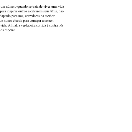
s um número quando se trata de viver uma vida
ara inspirar outros a calçarem seus tênis, não
adaptado para nós, corredores na melhor
e nunca é tarde para começar a correr,
ida. Afinal, a verdadeira corrida é contra nós
nos espera!