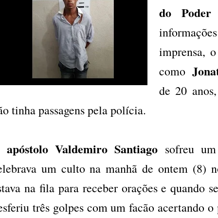
do Poder
informaçõ
imprensa, o 
Jona
como
de 20 anos,
ão tinha passagens pela polícia.
apóstolo Valdemiro Santiago
O
sofreu um 
elebrava um culto na manhã de ontem (8) n
stava na fila para receber orações e quando s
esferiu três golpes com um facão acertando o 