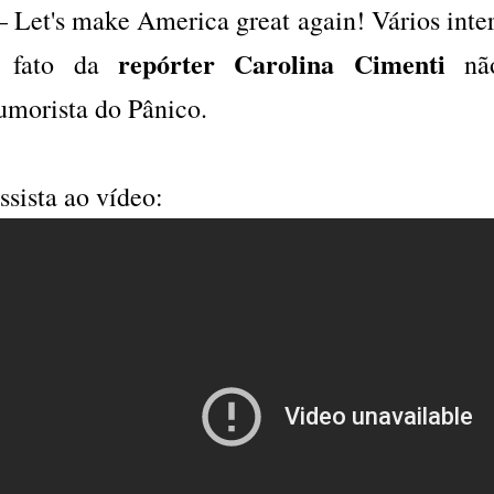
 Let's make America great again! Vários inte
repórter Carolina Cimenti
 fato da
não
umorista do Pânico.
ssista ao vídeo: