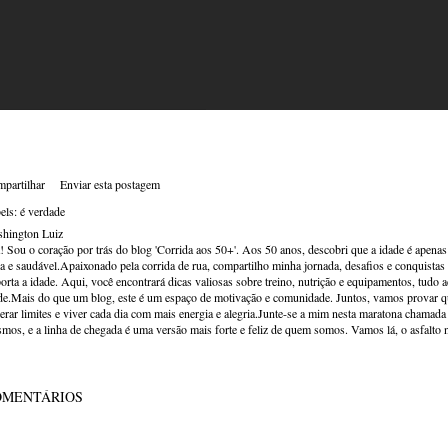
partilhar
Enviar esta postagem
els:
é verdade
hington Luiz
! Sou o coração por trás do blog 'Corrida aos 50+'. Aos 50 anos, descobri que a idade é apena
va e saudável.Apaixonado pela corrida de rua, compartilho minha jornada, desafios e conquistas p
orta a idade. Aqui, você encontrará dicas valiosas sobre treino, nutrição e equipamentos, tudo 
de.Mais do que um blog, este é um espaço de motivação e comunidade. Juntos, vamos provar qu
erar limites e viver cada dia com mais energia e alegria.Junte-se a mim nesta maratona chamada v
mos, e a linha de chegada é uma versão mais forte e feliz de quem somos. Vamos lá, o asfalto 
OMENTÁRIOS