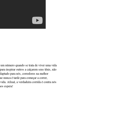
s um número quando se trata de viver uma vida
ara inspirar outros a calçarem seus tênis, não
adaptado para nós, corredores na melhor
e nunca é tarde para começar a correr,
ida. Afinal, a verdadeira corrida é contra nós
nos espera!