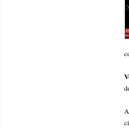
c
V
d
A
c