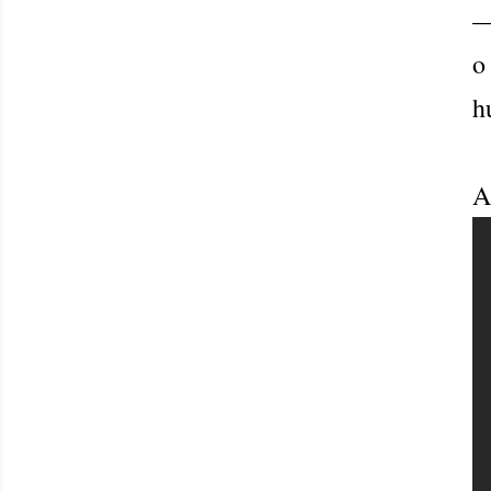
—
o
h
A