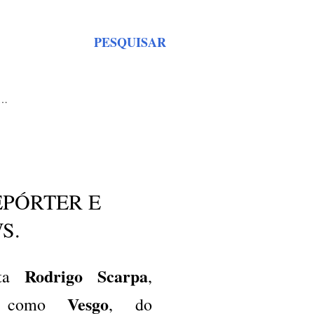
PESQUISAR
S…
EPÓRTER E
S.
Rodrigo Scarpa
sta
,
Vesgo
do como
, do