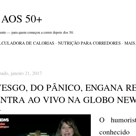
Pular para o conteúdo principal
AOS 50+
mento — para quem começou a correr depois dos 50.
LCULADORA DE CALORIAS
NUTRIÇÃO PARA CORREDORES
MAI
bado, janeiro 21, 2017
VESGO, DO PÂNICO, ENGANA R
ENTRA AO VIVO NA GLOBO NEW
O humori
conheci