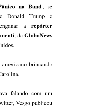
Pânico na Band
', se
 de Donald Trump e
repórter
 enganar a
imenti
GloboNews
, da
Unidos.
 americano brincando
Carolina.
ava falando com um
itter, Vesgo publicou