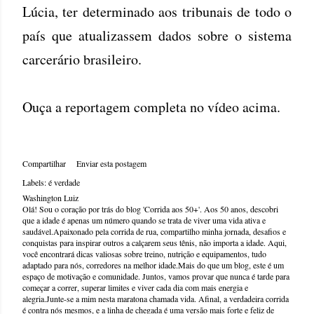
Lúcia, ter determinado aos tribunais de todo o
país que atualizassem dados sobre o sistema
carcerário brasileiro.
Ouça a reportagem completa no vídeo acima.
Compartilhar
Enviar esta postagem
Labels:
é verdade
Washington Luiz
Olá! Sou o coração por trás do blog 'Corrida aos 50+'. Aos 50 anos, descobri
que a idade é apenas um número quando se trata de viver uma vida ativa e
saudável.Apaixonado pela corrida de rua, compartilho minha jornada, desafios e
conquistas para inspirar outros a calçarem seus tênis, não importa a idade. Aqui,
você encontrará dicas valiosas sobre treino, nutrição e equipamentos, tudo
adaptado para nós, corredores na melhor idade.Mais do que um blog, este é um
espaço de motivação e comunidade. Juntos, vamos provar que nunca é tarde para
começar a correr, superar limites e viver cada dia com mais energia e
alegria.Junte-se a mim nesta maratona chamada vida. Afinal, a verdadeira corrida
é contra nós mesmos, e a linha de chegada é uma versão mais forte e feliz de