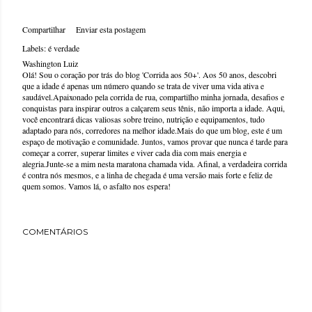
Compartilhar
Enviar esta postagem
Labels:
é verdade
Washington Luiz
Olá! Sou o coração por trás do blog 'Corrida aos 50+'. Aos 50 anos, descobri
que a idade é apenas um número quando se trata de viver uma vida ativa e
saudável.Apaixonado pela corrida de rua, compartilho minha jornada, desafios e
conquistas para inspirar outros a calçarem seus tênis, não importa a idade. Aqui,
você encontrará dicas valiosas sobre treino, nutrição e equipamentos, tudo
adaptado para nós, corredores na melhor idade.Mais do que um blog, este é um
espaço de motivação e comunidade. Juntos, vamos provar que nunca é tarde para
começar a correr, superar limites e viver cada dia com mais energia e
alegria.Junte-se a mim nesta maratona chamada vida. Afinal, a verdadeira corrida
é contra nós mesmos, e a linha de chegada é uma versão mais forte e feliz de
quem somos. Vamos lá, o asfalto nos espera!
COMENTÁRIOS