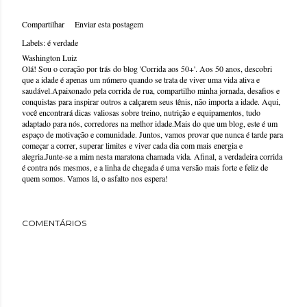
Compartilhar
Enviar esta postagem
Labels:
é verdade
Washington Luiz
Olá! Sou o coração por trás do blog 'Corrida aos 50+'. Aos 50 anos, descobri
que a idade é apenas um número quando se trata de viver uma vida ativa e
saudável.Apaixonado pela corrida de rua, compartilho minha jornada, desafios e
conquistas para inspirar outros a calçarem seus tênis, não importa a idade. Aqui,
você encontrará dicas valiosas sobre treino, nutrição e equipamentos, tudo
adaptado para nós, corredores na melhor idade.Mais do que um blog, este é um
espaço de motivação e comunidade. Juntos, vamos provar que nunca é tarde para
começar a correr, superar limites e viver cada dia com mais energia e
alegria.Junte-se a mim nesta maratona chamada vida. Afinal, a verdadeira corrida
é contra nós mesmos, e a linha de chegada é uma versão mais forte e feliz de
quem somos. Vamos lá, o asfalto nos espera!
COMENTÁRIOS