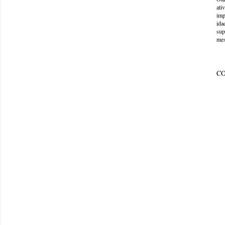
ati
imp
ida
sup
mes
C