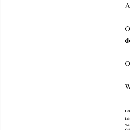
A
O
d
O
W
Com
Lab
Was
Olá