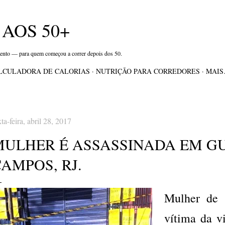
Pular para o conteúdo principal
AOS 50+
mento — para quem começou a correr depois dos 50.
LCULADORA DE CALORIAS
NUTRIÇÃO PARA CORREDORES
MAI
xta-feira, abril 28, 2017
MULHER É ASSASSINADA EM G
AMPOS, RJ.
Mulher de 
vítima da vi