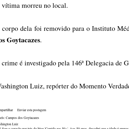
 vítima morreu no local.
 corpo dela foi removido para o Instituto Mé
os Goytacazes
.
 crime é investigado pela 146ª Delegacia de 
ashington Luiz, repórter do Momento Verdade
partilhar
Enviar esta postagem
els:
Campos dos Goytacazes
hington Luiz
! Sou o coração por trás do blog 'Corrida aos 50+'. Aos 50 anos, descobri que a idade é apena