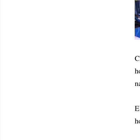
C
h
n
E
h