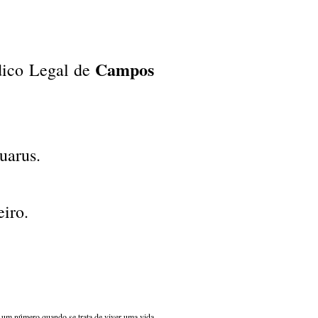
Campos
dico Legal de
Guarus.
iro.
s um número quando se trata de viver uma vida