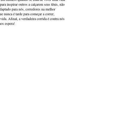
ara inspirar outros a calçarem seus tênis, não
adaptado para nós, corredores na melhor
e nunca é tarde para começar a correr,
ida. Afinal, a verdadeira corrida é contra nós
nos espera!