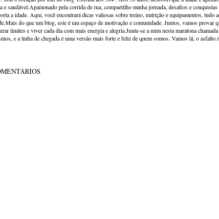
va e saudável.Apaixonado pela corrida de rua, compartilho minha jornada, desafios e conquistas p
orta a idade. Aqui, você encontrará dicas valiosas sobre treino, nutrição e equipamentos, tudo 
de.Mais do que um blog, este é um espaço de motivação e comunidade. Juntos, vamos provar qu
erar limites e viver cada dia com mais energia e alegria.Junte-se a mim nesta maratona chamada v
mos, e a linha de chegada é uma versão mais forte e feliz de quem somos. Vamos lá, o asfalto 
OMENTÁRIOS