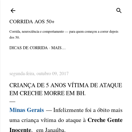
Pular para o conteúdo principal
CORRIDA AOS 50+
Corrida, neurociência e comportamento — para quem começou a correr depois
dos 50.
DICAS DE CORRIDA
MAIS…
segunda-feira, outubro 09, 2017
CRIANÇA DE 5 ANOS VÍTIMA DE ATAQUE
EM CRECHE MORRE EM BH.
Minas Gerais
— Infelizmente foi a óbito mais
Creche Gente
uma criança vítima do ataque à
Inocente
, em Janaúba.