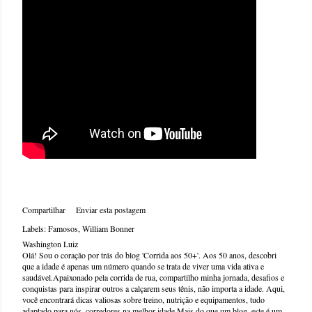
Compartilhar
Enviar esta postagem
Labels:
Famosos
William Bonner
Washington Luiz
Olá! Sou o coração por trás do blog 'Corrida aos 50+'. Aos 50 anos, descobri
que a idade é apenas um número quando se trata de viver uma vida ativa e
saudável.Apaixonado pela corrida de rua, compartilho minha jornada, desafios e
conquistas para inspirar outros a calçarem seus tênis, não importa a idade. Aqui,
você encontrará dicas valiosas sobre treino, nutrição e equipamentos, tudo
adaptado para nós, corredores na melhor idade.Mais do que um blog, este é um