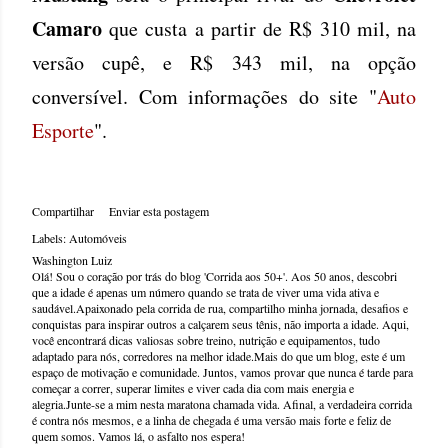
Camaro
que custa a partir de R$ 310 mil, na
versão cupê, e R$ 343 mil, na opção
conversível. Com informações do site "
Auto
Esporte
".
Compartilhar
Enviar esta postagem
Labels:
Automóveis
Washington Luiz
Olá! Sou o coração por trás do blog 'Corrida aos 50+'. Aos 50 anos, descobri
que a idade é apenas um número quando se trata de viver uma vida ativa e
saudável.Apaixonado pela corrida de rua, compartilho minha jornada, desafios e
conquistas para inspirar outros a calçarem seus tênis, não importa a idade. Aqui,
você encontrará dicas valiosas sobre treino, nutrição e equipamentos, tudo
adaptado para nós, corredores na melhor idade.Mais do que um blog, este é um
espaço de motivação e comunidade. Juntos, vamos provar que nunca é tarde para
começar a correr, superar limites e viver cada dia com mais energia e
alegria.Junte-se a mim nesta maratona chamada vida. Afinal, a verdadeira corrida
é contra nós mesmos, e a linha de chegada é uma versão mais forte e feliz de
quem somos. Vamos lá, o asfalto nos espera!