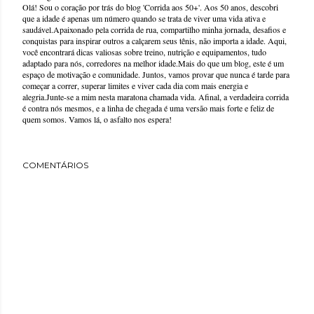
Olá! Sou o coração por trás do blog 'Corrida aos 50+'. Aos 50 anos, descobri
que a idade é apenas um número quando se trata de viver uma vida ativa e
saudável.Apaixonado pela corrida de rua, compartilho minha jornada, desafios e
conquistas para inspirar outros a calçarem seus tênis, não importa a idade. Aqui,
você encontrará dicas valiosas sobre treino, nutrição e equipamentos, tudo
adaptado para nós, corredores na melhor idade.Mais do que um blog, este é um
espaço de motivação e comunidade. Juntos, vamos provar que nunca é tarde para
começar a correr, superar limites e viver cada dia com mais energia e
alegria.Junte-se a mim nesta maratona chamada vida. Afinal, a verdadeira corrida
é contra nós mesmos, e a linha de chegada é uma versão mais forte e feliz de
quem somos. Vamos lá, o asfalto nos espera!
COMENTÁRIOS