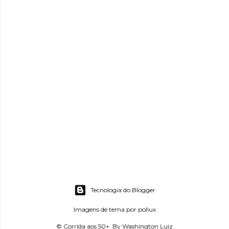
Tecnologia do Blogger
Imagens de tema por
pollux
© Corrida aos 50+. By Washington Luiz