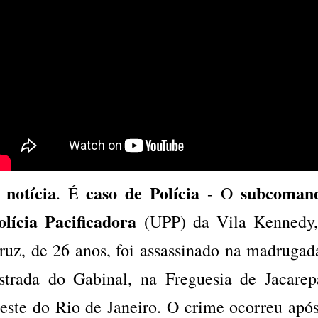
notícia
caso de Polícia
subcomand
É
. É
- O
olícia Pacificadora
(UPP) da Vila Kennedy
ruz, de 26 anos, foi assassinado na madrugada
strada do Gabinal, na Freguesia de Jacare
este do Rio de Janeiro. O crime ocorreu após