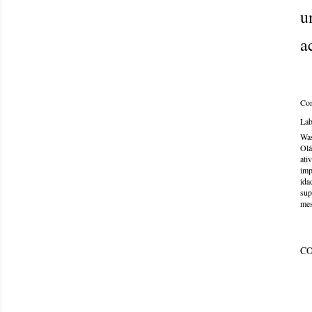
u
a
Com
Lab
Was
Olá
ati
imp
ida
sup
mes
C