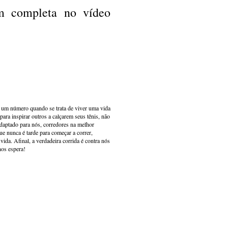
em completa no vídeo
s um número quando se trata de viver uma vida
ara inspirar outros a calçarem seus tênis, não
adaptado para nós, corredores na melhor
e nunca é tarde para começar a correr,
ida. Afinal, a verdadeira corrida é contra nós
nos espera!