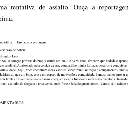
ma tentativa de assalto. Ouça a reportag
cima.
partilhar
Enviar esta postagem
els:
caso de polícia
hington Luiz
! Sou o coração por trás do blog 'Corrida aos 50+'. Aos 50 anos, descobri que a idade é apena
va e saudável.Apaixonado pela corrida de rua, compartilho minha jornada, desafios e conquistas p
orta a idade. Aqui, você encontrará dicas valiosas sobre treino, nutrição e equipamentos, tudo 
de.Mais do que um blog, este é um espaço de motivação e comunidade. Juntos, vamos provar qu
erar limites e viver cada dia com mais energia e alegria.Junte-se a mim nesta maratona chamada v
mos, e a linha de chegada é uma versão mais forte e feliz de quem somos. Vamos lá, o asfalto 
OMENTÁRIOS