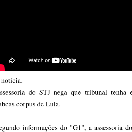
 notícia.
ssessoria do STJ nega que tribunal tenha 
abeas corpus de Lula.
egundo informações do "G1", a assessoria do