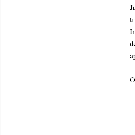
J
t
I
d
a
O