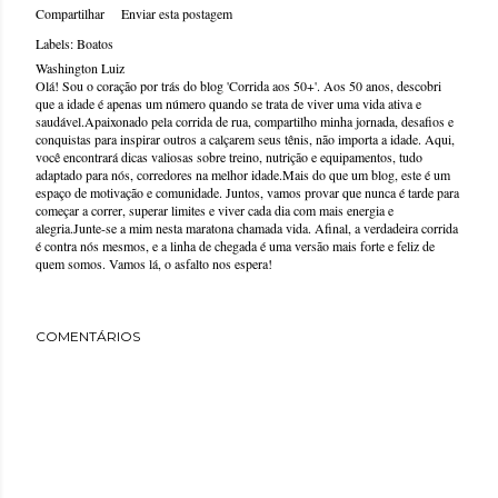
Compartilhar
Enviar esta postagem
Labels:
Boatos
Washington Luiz
Olá! Sou o coração por trás do blog 'Corrida aos 50+'. Aos 50 anos, descobri
que a idade é apenas um número quando se trata de viver uma vida ativa e
saudável.Apaixonado pela corrida de rua, compartilho minha jornada, desafios e
conquistas para inspirar outros a calçarem seus tênis, não importa a idade. Aqui,
você encontrará dicas valiosas sobre treino, nutrição e equipamentos, tudo
adaptado para nós, corredores na melhor idade.Mais do que um blog, este é um
espaço de motivação e comunidade. Juntos, vamos provar que nunca é tarde para
começar a correr, superar limites e viver cada dia com mais energia e
alegria.Junte-se a mim nesta maratona chamada vida. Afinal, a verdadeira corrida
é contra nós mesmos, e a linha de chegada é uma versão mais forte e feliz de
quem somos. Vamos lá, o asfalto nos espera!
COMENTÁRIOS