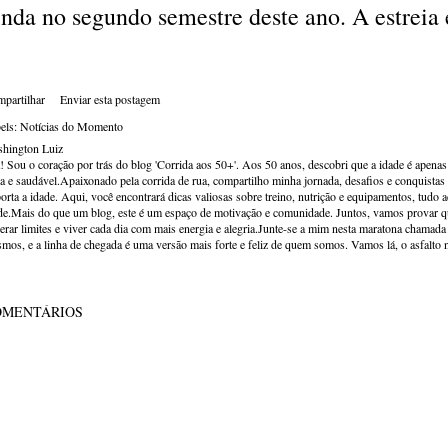
inda no segundo semestre deste ano. A estreia 
partilhar
Enviar esta postagem
els:
Notícias do Momento
hington Luiz
! Sou o coração por trás do blog 'Corrida aos 50+'. Aos 50 anos, descobri que a idade é apena
va e saudável.Apaixonado pela corrida de rua, compartilho minha jornada, desafios e conquistas p
orta a idade. Aqui, você encontrará dicas valiosas sobre treino, nutrição e equipamentos, tudo 
de.Mais do que um blog, este é um espaço de motivação e comunidade. Juntos, vamos provar qu
erar limites e viver cada dia com mais energia e alegria.Junte-se a mim nesta maratona chamada v
mos, e a linha de chegada é uma versão mais forte e feliz de quem somos. Vamos lá, o asfalto 
OMENTÁRIOS