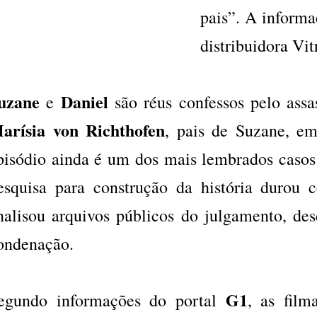
pais”. A informa
distribuidora Vit
uzane
Daniel
e
são réus confessos pelo ass
arísia von Richthofen
, pais de Suzane, e
pisódio ainda é um dos mais lembrados casos 
esquisa para construção da história durou 
nalisou arquivos públicos do julgamento, des
ondenação.
G1
egundo informações do portal
, as fil