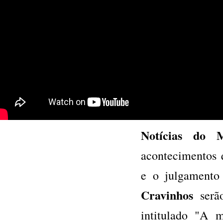
Notícias do 
acontecimentos 
e o julgament
Cravinhos
serã
intitulado "A 