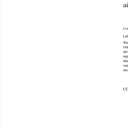
a
Com
Lab
Was
Olá
ati
imp
ida
sup
mes
C