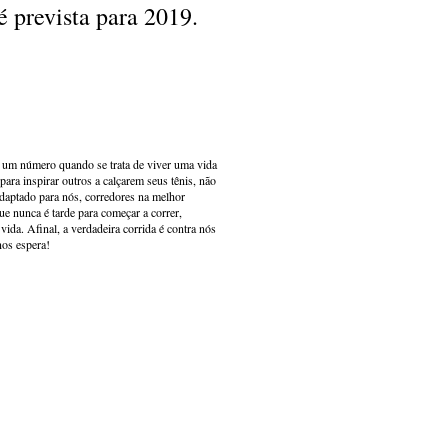
é prevista para 2019.
s um número quando se trata de viver uma vida
ara inspirar outros a calçarem seus tênis, não
adaptado para nós, corredores na melhor
e nunca é tarde para começar a correr,
ida. Afinal, a verdadeira corrida é contra nós
nos espera!