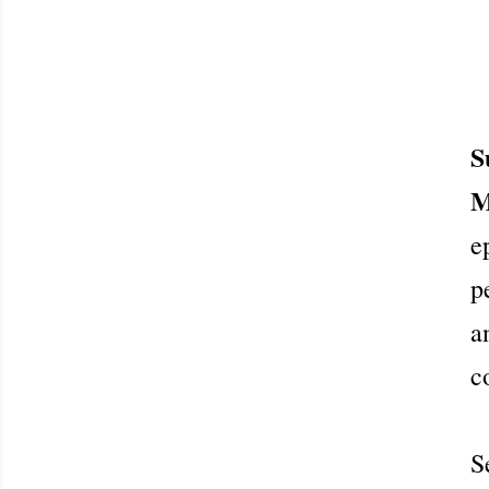
S
M
e
p
a
c
S