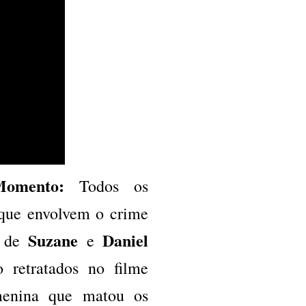
Momento:
Todos os
que envolvem o crime
Suzane
Daniel
o de
e
o retratados no filme
menina que matou os