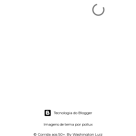
Tecnologia do Blogger
Imagens de tema por
pollux
© Corrida aos 50+. By Washington Luiz