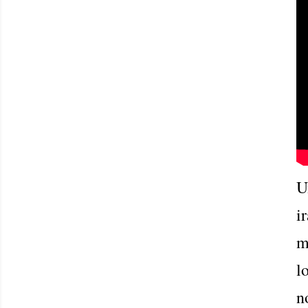
U
i
m
l
n