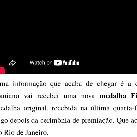
ma informação que acaba de chegar é a 
medalha Fi
raniano vai receber uma nova
edalha original, recebida na última quarta-f
ogo depois da cerimônia de premiação. Que ac
o Rio de Janeiro.