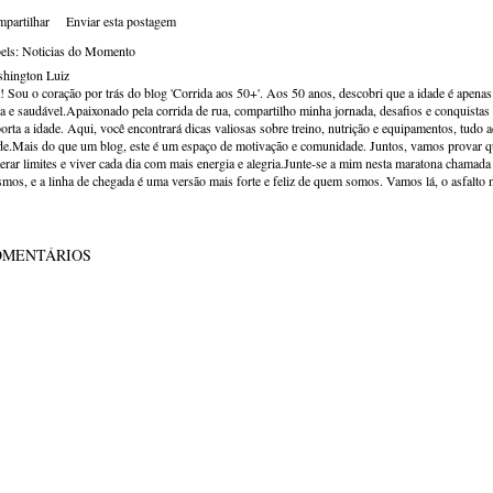
partilhar
Enviar esta postagem
els:
Noticias do Momento
hington Luiz
! Sou o coração por trás do blog 'Corrida aos 50+'. Aos 50 anos, descobri que a idade é apena
va e saudável.Apaixonado pela corrida de rua, compartilho minha jornada, desafios e conquistas p
orta a idade. Aqui, você encontrará dicas valiosas sobre treino, nutrição e equipamentos, tudo 
de.Mais do que um blog, este é um espaço de motivação e comunidade. Juntos, vamos provar qu
erar limites e viver cada dia com mais energia e alegria.Junte-se a mim nesta maratona chamada v
mos, e a linha de chegada é uma versão mais forte e feliz de quem somos. Vamos lá, o asfalto 
OMENTÁRIOS