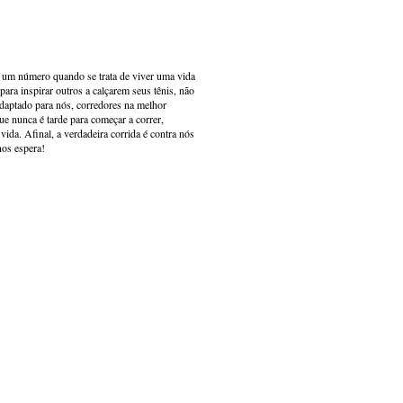
s um número quando se trata de viver uma vida
ara inspirar outros a calçarem seus tênis, não
adaptado para nós, corredores na melhor
e nunca é tarde para começar a correr,
ida. Afinal, a verdadeira corrida é contra nós
nos espera!