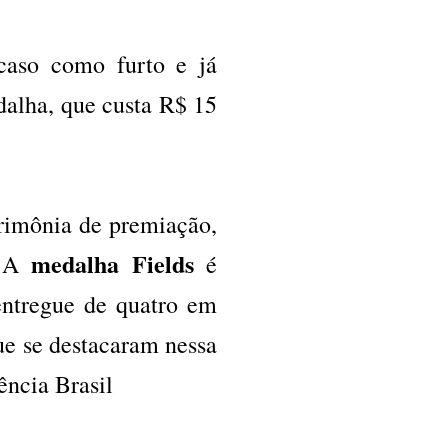
caso como furto e já
dalha, que custa R$ 15
rimônia de premiação,
medalha Fields
. A
é
entregue de quatro em
que se destacaram nessa
ncia Brasil