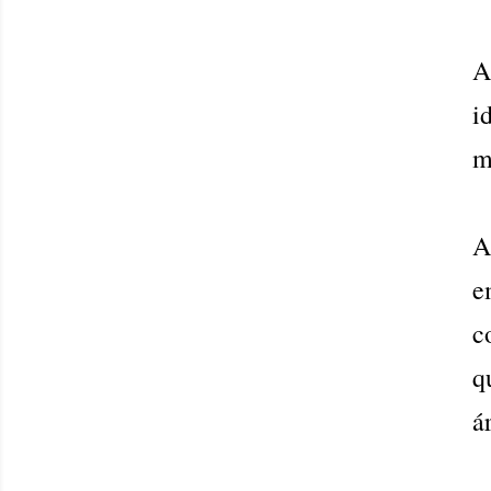
i
m
A
e
c
q
á