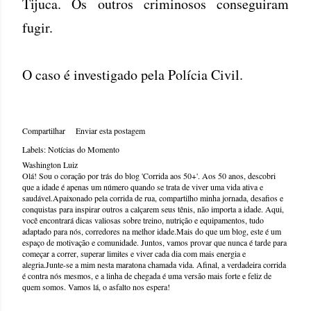
Tijuca. Os outros criminosos conseguiram
fugir.
O caso é investigado pela Polícia Civil.
Compartilhar
Enviar esta postagem
Labels:
Notícias do Momento
Washington Luiz
Olá! Sou o coração por trás do blog 'Corrida aos 50+'. Aos 50 anos, descobri
que a idade é apenas um número quando se trata de viver uma vida ativa e
saudável.Apaixonado pela corrida de rua, compartilho minha jornada, desafios e
conquistas para inspirar outros a calçarem seus tênis, não importa a idade. Aqui,
você encontrará dicas valiosas sobre treino, nutrição e equipamentos, tudo
adaptado para nós, corredores na melhor idade.Mais do que um blog, este é um
espaço de motivação e comunidade. Juntos, vamos provar que nunca é tarde para
começar a correr, superar limites e viver cada dia com mais energia e
alegria.Junte-se a mim nesta maratona chamada vida. Afinal, a verdadeira corrida
é contra nós mesmos, e a linha de chegada é uma versão mais forte e feliz de
quem somos. Vamos lá, o asfalto nos espera!