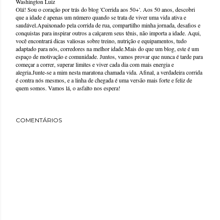
Washington Luiz
Olá! Sou o coração por trás do blog 'Corrida aos 50+'. Aos 50 anos, descobri
que a idade é apenas um número quando se trata de viver uma vida ativa e
saudável.Apaixonado pela corrida de rua, compartilho minha jornada, desafios e
conquistas para inspirar outros a calçarem seus tênis, não importa a idade. Aqui,
você encontrará dicas valiosas sobre treino, nutrição e equipamentos, tudo
adaptado para nós, corredores na melhor idade.Mais do que um blog, este é um
espaço de motivação e comunidade. Juntos, vamos provar que nunca é tarde para
começar a correr, superar limites e viver cada dia com mais energia e
alegria.Junte-se a mim nesta maratona chamada vida. Afinal, a verdadeira corrida
é contra nós mesmos, e a linha de chegada é uma versão mais forte e feliz de
quem somos. Vamos lá, o asfalto nos espera!
COMENTÁRIOS