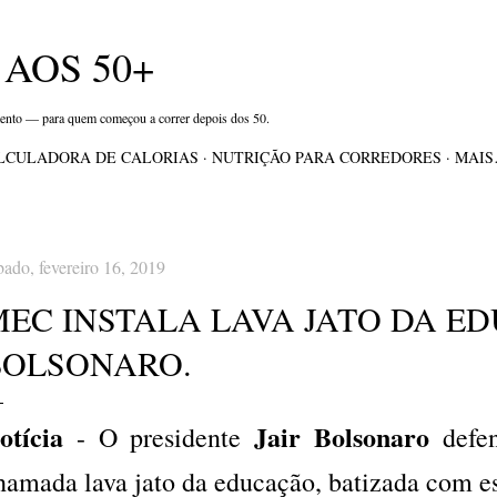
Pular para o conteúdo principal
AOS 50+
mento — para quem começou a correr depois dos 50.
LCULADORA DE CALORIAS
NUTRIÇÃO PARA CORREDORES
MAI
bado, fevereiro 16, 2019
MEC INSTALA LAVA JATO DA ED
BOLSONARO.
otícia
Jair Bolsonaro
- O presidente
defen
hamada lava jato da educação, batizada com e