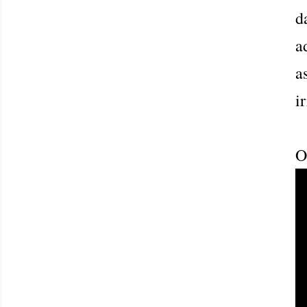
d
a
a
i
O