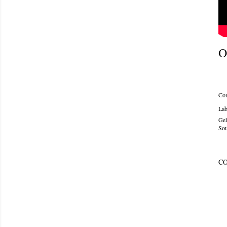
O
Com
Lab
Gel
Sou
C