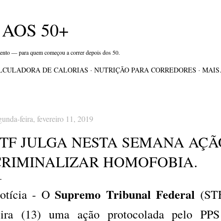
Pular para o conteúdo principal
AOS 50+
mento — para quem começou a correr depois dos 50.
LCULADORA DE CALORIAS
NUTRIÇÃO PARA CORREDORES
MAI
gunda-feira, fevereiro 11, 2019
STF JULGA NESTA SEMANA AÇÃ
CRIMINALIZAR HOMOFOBIA.
Supremo Tribunal Federal
otícia - O
(STF
eira (13) uma ação protocolada pelo PPS