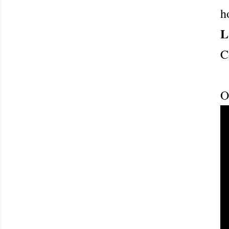
h
L
C
O