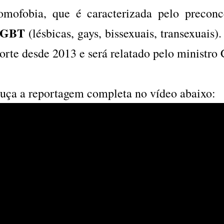
omofobia, que é caracterizada pelo preconc
GBT
(lésbicas, gays, bissexuais, transexuais)
orte desde 2013 e será relatado pelo ministro 
uça a reportagem completa no vídeo abaixo: