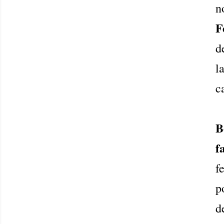
n
F
d
l
c
B
f
f
p
d