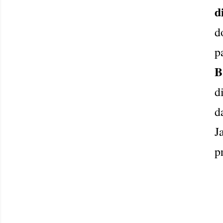
d
d
p
B
d
d
J
p