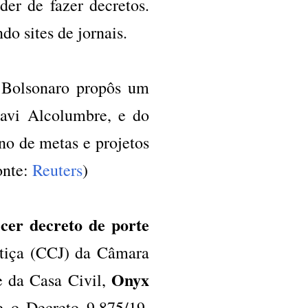
der de fazer decretos.
o sites de jornais.
 Bolsonaro propôs um
Davi Alcolumbre, e do
no de metas e projetos
onte:
Reuters
)
er decreto de porte
stiça (CCJ) da Câmara
Onyx
e da Casa Civil,
re o Decreto 9.875/19,