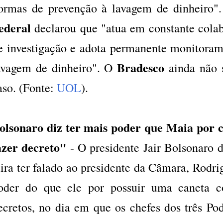
ormas de prevenção à lavagem de dinheiro
ederal
declarou que "atua em constante cola
e investigação e adota permanente monitoram
Bradesco
avagem de dinheiro". O
ainda não 
aso. (Fonte:
UOL
).
olsonaro diz ter mais poder que Maia por 
azer decreto"
- O presidente Jair Bolsonaro d
eira ter falado ao presidente da Câmara, Rodr
oder do que ele por possuir uma caneta 
ecretos, no dia em que os chefes dos três Po