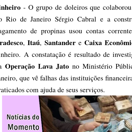
inheiro
- O grupo de doleiros que colaboro
o Rio de Janeiro Sérgio Cabral e a constr
agamento de propinas usou contas corrente
radesco
Itaú
Santander
Caixa Econômi
,
,
e
inheiro. A constatação é resultado de investi
Operação Lava Jato
a
no Ministério Públi
aneiro, que vê falhas das instituições financei
raticados com ajuda de seus serviços.