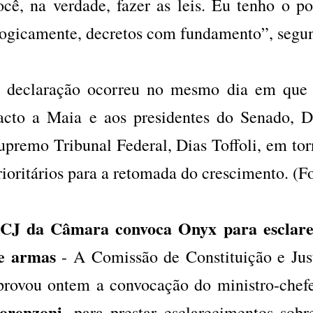
ocê, na verdade, fazer as leis. Eu tenho o po
ogicamente, decretos com fundamento”, segund
 declaração ocorreu no mesmo dia em que
acto a Maia e aos presidentes do Senado, 
upremo Tribunal Federal, Dias Toffoli, em tor
rioritários para a retomada do crescimento. (F
CJ da Câmara convoca Onyx para esclarec
e armas
- A Comissão de Constituição e Ju
provou ontem a convocação do ministro-chef
orenzoni
, para prestar esclarecimentos sob