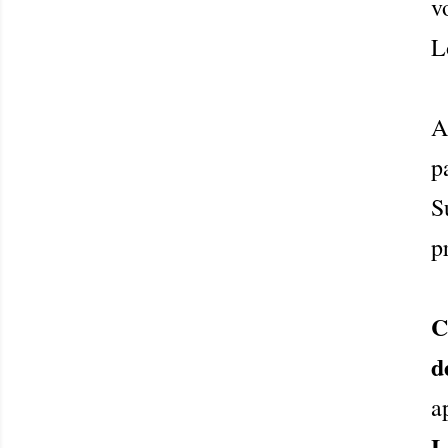
v
L
A
p
S
p
C
d
a
L