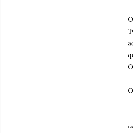
O
T
a
q
O
O
Com