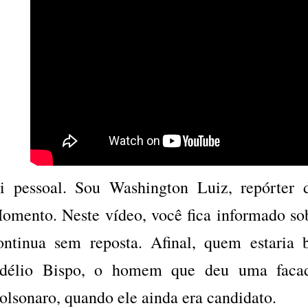
i pessoal. Sou Washington Luiz, repórter 
omento. Neste vídeo, você fica informado so
ontinua sem reposta. Afinal, quem estaria
délio Bispo, o homem que deu uma facada
olsonaro, quando ele ainda era candidato.