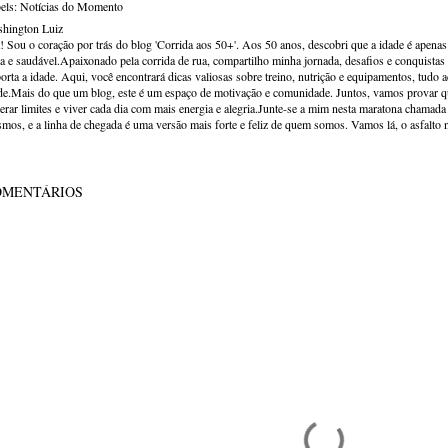
els:
Notícias do Momento
hington Luiz
! Sou o coração por trás do blog 'Corrida aos 50+'. Aos 50 anos, descobri que a idade é apena
va e saudável.Apaixonado pela corrida de rua, compartilho minha jornada, desafios e conquistas p
orta a idade. Aqui, você encontrará dicas valiosas sobre treino, nutrição e equipamentos, tudo 
de.Mais do que um blog, este é um espaço de motivação e comunidade. Juntos, vamos provar qu
erar limites e viver cada dia com mais energia e alegria.Junte-se a mim nesta maratona chamada v
mos, e a linha de chegada é uma versão mais forte e feliz de quem somos. Vamos lá, o asfalto 
OMENTÁRIOS