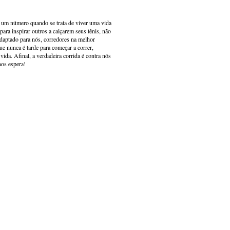
s um número quando se trata de viver uma vida
ara inspirar outros a calçarem seus tênis, não
adaptado para nós, corredores na melhor
e nunca é tarde para começar a correr,
ida. Afinal, a verdadeira corrida é contra nós
nos espera!