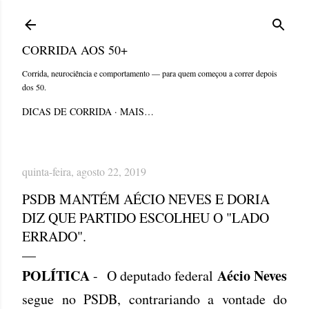
Pular para o conteúdo principal
CORRIDA AOS 50+
Corrida, neurociência e comportamento — para quem começou a correr depois
dos 50.
DICAS DE CORRIDA
MAIS…
quinta-feira, agosto 22, 2019
PSDB MANTÉM AÉCIO NEVES E DORIA
DIZ QUE PARTIDO ESCOLHEU O "LADO
ERRADO".
POLÍTICA
Aécio Neves
- O deputado federal
segue no PSDB, contrariando a vontade do