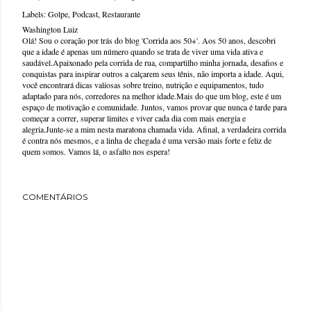
Labels:
Golpe
Podcast
Restaurante
Washington Luiz
Olá! Sou o coração por trás do blog 'Corrida aos 50+'. Aos 50 anos, descobri
que a idade é apenas um número quando se trata de viver uma vida ativa e
saudável.Apaixonado pela corrida de rua, compartilho minha jornada, desafios e
conquistas para inspirar outros a calçarem seus tênis, não importa a idade. Aqui,
você encontrará dicas valiosas sobre treino, nutrição e equipamentos, tudo
adaptado para nós, corredores na melhor idade.Mais do que um blog, este é um
espaço de motivação e comunidade. Juntos, vamos provar que nunca é tarde para
começar a correr, superar limites e viver cada dia com mais energia e
alegria.Junte-se a mim nesta maratona chamada vida. Afinal, a verdadeira corrida
é contra nós mesmos, e a linha de chegada é uma versão mais forte e feliz de
quem somos. Vamos lá, o asfalto nos espera!
COMENTÁRIOS