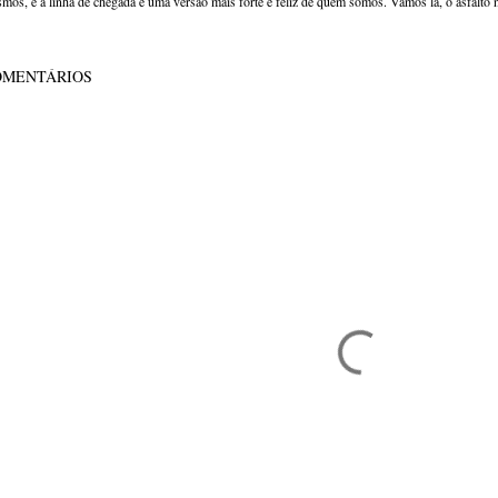
mos, e a linha de chegada é uma versão mais forte e feliz de quem somos. Vamos lá, o asfalto 
OMENTÁRIOS