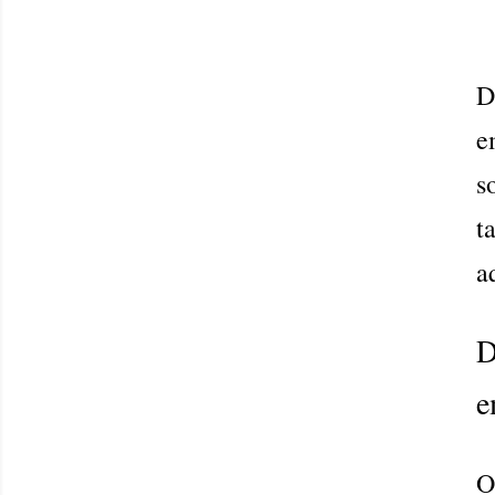
D
e
s
t
a
D
e
O