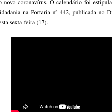
o novo coronavírus. O calendário foi estipul
idadania na Portaria nº 442, publicada no Di
esta sexta-feira (17).