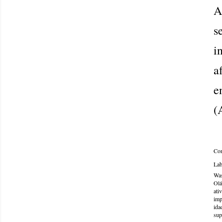
A
s
i
a
e
(
Com
Lab
Was
Olá
ati
imp
ida
sup