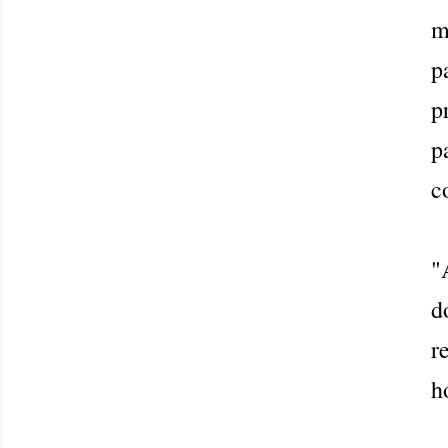
m
p
p
p
c
"
d
r
h