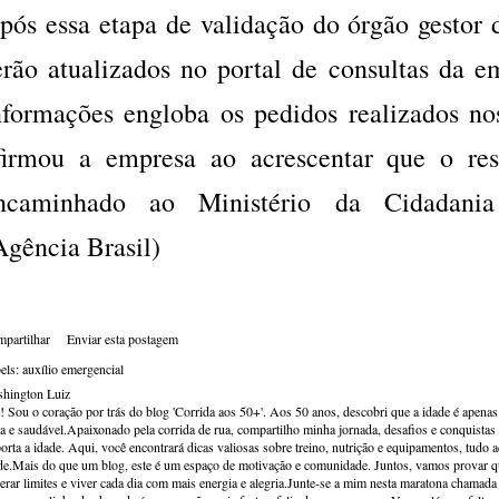
pós essa etapa de validação do órgão gestor 
erão atualizados no portal de consultas da e
nformações engloba os pedidos realizados nos
firmou a empresa ao acrescentar que o res
ncaminhado ao Ministério da Cidadania
Agência Brasil)
partilhar
Enviar esta postagem
els:
auxílio emergencial
hington Luiz
! Sou o coração por trás do blog 'Corrida aos 50+'. Aos 50 anos, descobri que a idade é apena
va e saudável.Apaixonado pela corrida de rua, compartilho minha jornada, desafios e conquistas p
orta a idade. Aqui, você encontrará dicas valiosas sobre treino, nutrição e equipamentos, tudo 
de.Mais do que um blog, este é um espaço de motivação e comunidade. Juntos, vamos provar qu
erar limites e viver cada dia com mais energia e alegria.Junte-se a mim nesta maratona chamada v