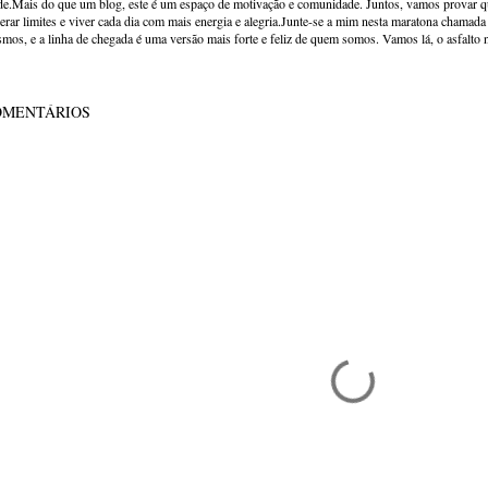
de.Mais do que um blog, este é um espaço de motivação e comunidade. Juntos, vamos provar qu
erar limites e viver cada dia com mais energia e alegria.Junte-se a mim nesta maratona chamada v
mos, e a linha de chegada é uma versão mais forte e feliz de quem somos. Vamos lá, o asfalto 
OMENTÁRIOS