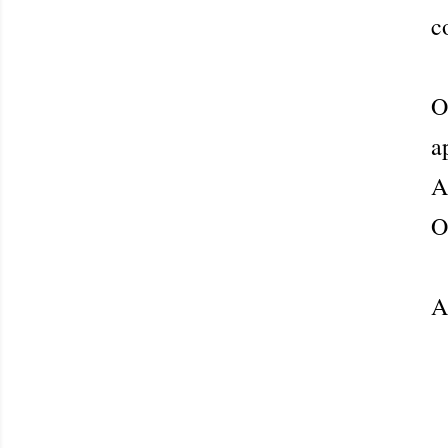
c
O
a
A
O
A