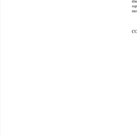
ida
sup
mes
C