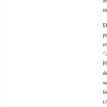
m
D
p
e
"
F
d
s
l
(