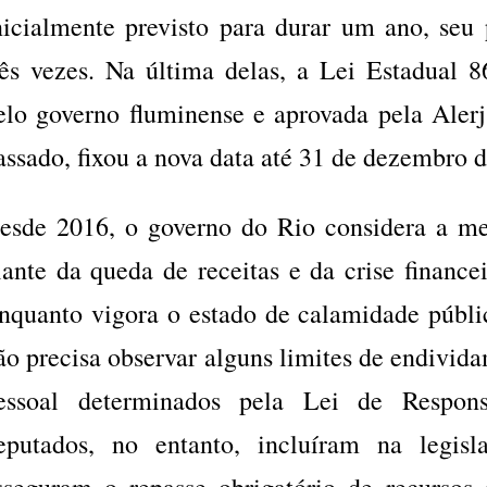
nicialmente previsto para durar um ano, seu 
rês vezes. Na última delas, a Lei Estadual 8
elo governo fluminense e aprovada pela Ale
assado, fixou a nova data até 31 de dezembro d
esde 2016, o governo do Rio considera a m
iante da queda de receitas e da crise financei
nquanto vigora o estado de calamidade públic
ão precisa observar alguns limites de endivid
essoal determinados pela Lei de Respons
eputados, no entanto, incluíram na legisl
sseguram o repasse obrigatório de recursos