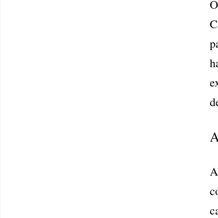
O
C
p
h
e
d
A
A
c
c