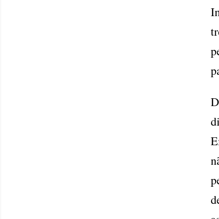
I
t
p
p
D
d
E
n
p
d
a