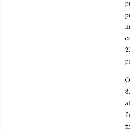
p
p
m
c
2
p
O
8
a
f
f