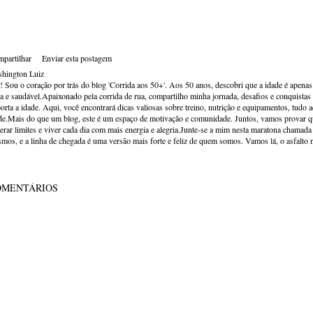
partilhar
Enviar esta postagem
hington Luiz
! Sou o coração por trás do blog 'Corrida aos 50+'. Aos 50 anos, descobri que a idade é apena
va e saudável.Apaixonado pela corrida de rua, compartilho minha jornada, desafios e conquistas p
orta a idade. Aqui, você encontrará dicas valiosas sobre treino, nutrição e equipamentos, tudo 
de.Mais do que um blog, este é um espaço de motivação e comunidade. Juntos, vamos provar qu
erar limites e viver cada dia com mais energia e alegria.Junte-se a mim nesta maratona chamada v
mos, e a linha de chegada é uma versão mais forte e feliz de quem somos. Vamos lá, o asfalto 
OMENTÁRIOS