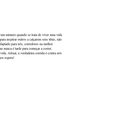
s um número quando se trata de viver uma vida
ara inspirar outros a calçarem seus tênis, não
adaptado para nós, corredores na melhor
e nunca é tarde para começar a correr,
ida. Afinal, a verdadeira corrida é contra nós
nos espera!