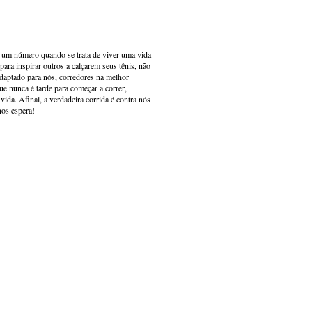
s um número quando se trata de viver uma vida
ara inspirar outros a calçarem seus tênis, não
adaptado para nós, corredores na melhor
e nunca é tarde para começar a correr,
ida. Afinal, a verdadeira corrida é contra nós
nos espera!