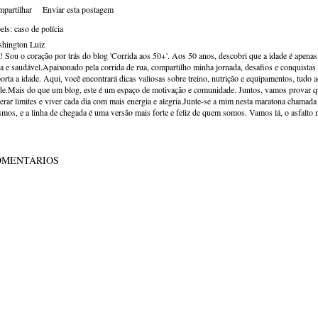
partilhar
Enviar esta postagem
els:
caso de polícia
hington Luiz
! Sou o coração por trás do blog 'Corrida aos 50+'. Aos 50 anos, descobri que a idade é apena
va e saudável.Apaixonado pela corrida de rua, compartilho minha jornada, desafios e conquistas p
orta a idade. Aqui, você encontrará dicas valiosas sobre treino, nutrição e equipamentos, tudo 
de.Mais do que um blog, este é um espaço de motivação e comunidade. Juntos, vamos provar qu
erar limites e viver cada dia com mais energia e alegria.Junte-se a mim nesta maratona chamada v
mos, e a linha de chegada é uma versão mais forte e feliz de quem somos. Vamos lá, o asfalto 
OMENTÁRIOS