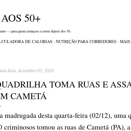
Pular para o conteúdo principal
AOS 50+
mento — para quem começou a correr depois dos 50.
LCULADORA DE CALORIAS
NUTRIÇÃO PARA CORREDORES
MAI
arta-feira, dezembro 02, 2020
QUADRILHA TOMA RUAS E ASS
EM CAMETÁ
a madrugada desta quarta-feira (02/12), uma 
0 criminosos tomou as ruas de Cametá (PA), 