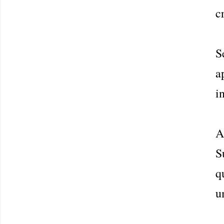
c
S
a
i
A
S
q
u