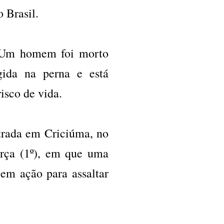
o Brasil.
. Um homem foi morto
ngida na perna e está
isco de vida.
strada em Criciúma, no
erça (1º), em que uma
em ação para assaltar