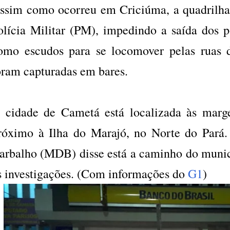
ssim como ocorreu em Criciúma, a quadrilha
olícia Militar (PM), impedindo a saída dos po
omo escudos para se locomover pelas ruas 
oram capturadas em bares.
 cidade de Cametá está localizada às marg
róximo à Ilha do Marajó, no Norte do Pará
arbalho (MDB) disse está a caminho do muni
s investigações. (Com informações do
G1
)