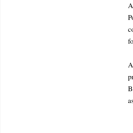
A
P
c
f
A
p
B
a