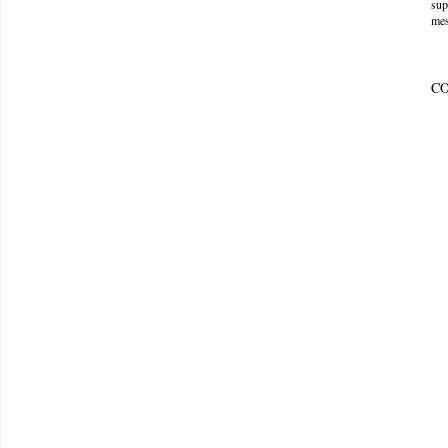
sup
mes
C