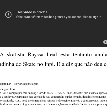
 skatista Rayssa Leal está tentanto anula
adinha do Skate no Inpi. Ela diz que não deu 
partilhar
Enviar esta postagem
hington Luiz
! Sou o coração por trás do blog 'Corrida aos 50+'. Aos 50 anos, descobri que a idade é apena
va e saudável.Apaixonado pela corrida de rua, compartilho minha jornada, desafios e conquistas p
orta a idade. Aqui, você encontrará dicas valiosas sobre treino, nutrição e equipamentos, tudo 
de.Mais do que um blog, este é um espaço de motivação e comunidade. Juntos, vamos provar qu