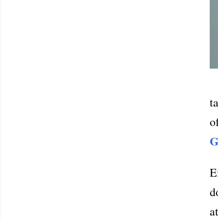
t
o
G
E
d
a