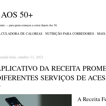
Pular para o conteúdo principal
AOS 50+
mento — para quem começou a correr depois dos 50.
LCULADORA DE CALORIAS
NUTRIÇÃO PARA CORREDORES
MAI
gunda-feira, outubro 11, 2021
APLICATIVO DA RECEITA PROM
DIFERENTES SERVIÇOS DE ACE
A Receita F