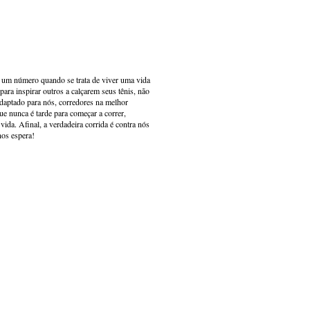
s um número quando se trata de viver uma vida
ara inspirar outros a calçarem seus tênis, não
adaptado para nós, corredores na melhor
e nunca é tarde para começar a correr,
ida. Afinal, a verdadeira corrida é contra nós
nos espera!