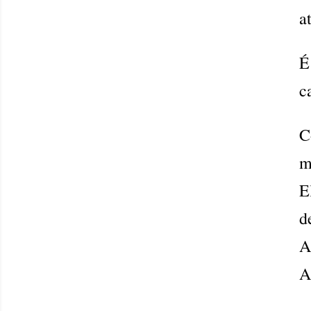
a
É
c
C
m
E
d
A
A