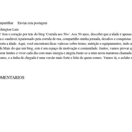
partilhar
Enviar esta postagem
hington Luiz
! Sou o coração por trás do blog 'Corrida aos 50+'. Aos 50 anos, descobri que a idade é apena
va e saudável.Apaixonado pela corrida de rua, compartilho minha jornada, desafios e conquistas p
orta a idade. Aqui, você encontrará dicas valiosas sobre treino, nutrição e equipamentos, tudo 
de.Mais do que um blog, este é um espaço de motivação e comunidade. Juntos, vamos provar qu
erar limites e viver cada dia com mais energia e alegria.Junte-se a mim nesta maratona chamada v
mos, e a linha de chegada é uma versão mais forte e feliz de quem somos. Vamos lá, o asfalto 
OMENTÁRIOS