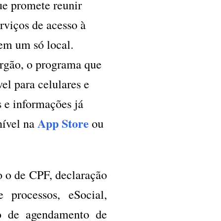
ue promete reunir
erviços de acesso à
em um só local.
rgão, o programa que
vel para celulares e
os e informações já
App Store
nível na
ou
ão o de CPF, declaração
processos, eSocial,
ão de agendamento de