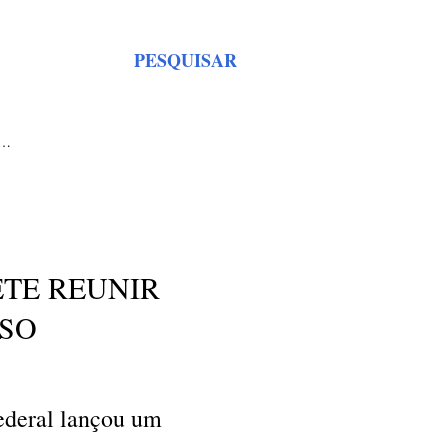
PESQUISAR
S…
ETE REUNIR
SSO
ederal lançou um