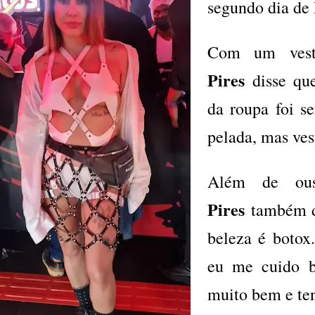
segundo dia de
Com um vest
Pires
disse que
da roupa foi se
pelada, mas vest
Além de ou
Pires
também di
beleza é botox
eu me cuido b
muito bem e te