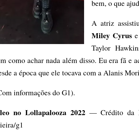
bem, o que ajud
A atriz assist
Miley Cyrus
e
Taylor Hawkins
em como achar nada além disso. Eu era fã e a
esde a época que ele tocava com a Alanis Mori
Com informações do G1).
leo no Lollapalooza 2022
— Crédito da F
ieira/g1