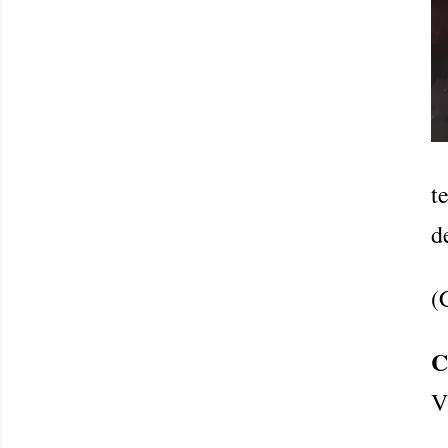
t
d
(
C
V