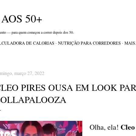
Pular para o conteúdo principal
AOS 50+
mento — para quem começou a correr depois dos 50.
LCULADORA DE CALORIAS
NUTRIÇÃO PARA CORREDORES
MAI
mingo, março 27, 2022
CLEO PIRES OUSA EM LOOK PA
LOLLAPALOOZA
Cleo
Olha, ela!