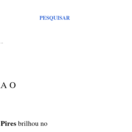
PESQUISAR
S…
RA O
 Pires
brilhou no