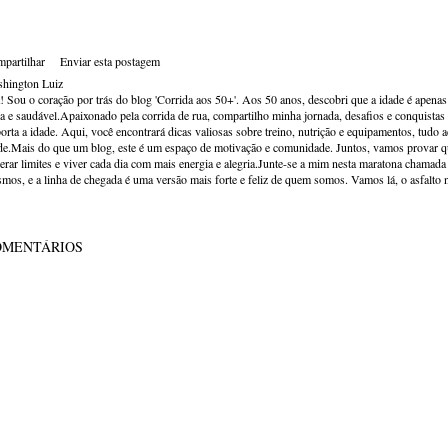
partilhar
Enviar esta postagem
hington Luiz
! Sou o coração por trás do blog 'Corrida aos 50+'. Aos 50 anos, descobri que a idade é apena
va e saudável.Apaixonado pela corrida de rua, compartilho minha jornada, desafios e conquistas p
orta a idade. Aqui, você encontrará dicas valiosas sobre treino, nutrição e equipamentos, tudo 
de.Mais do que um blog, este é um espaço de motivação e comunidade. Juntos, vamos provar qu
erar limites e viver cada dia com mais energia e alegria.Junte-se a mim nesta maratona chamada v
mos, e a linha de chegada é uma versão mais forte e feliz de quem somos. Vamos lá, o asfalto 
OMENTÁRIOS