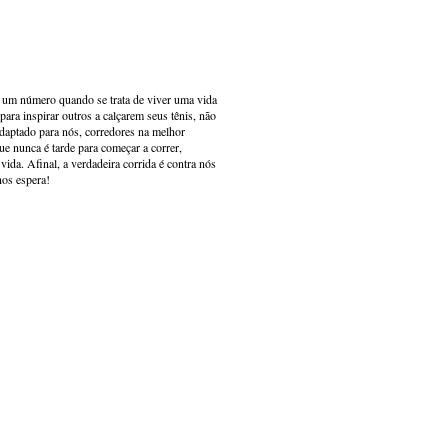
s um número quando se trata de viver uma vida
ara inspirar outros a calçarem seus tênis, não
adaptado para nós, corredores na melhor
e nunca é tarde para começar a correr,
ida. Afinal, a verdadeira corrida é contra nós
nos espera!