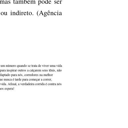
, mas também pode ser
 ou indireto. (Agência
s um número quando se trata de viver uma vida
ara inspirar outros a calçarem seus tênis, não
adaptado para nós, corredores na melhor
e nunca é tarde para começar a correr,
ida. Afinal, a verdadeira corrida é contra nós
nos espera!