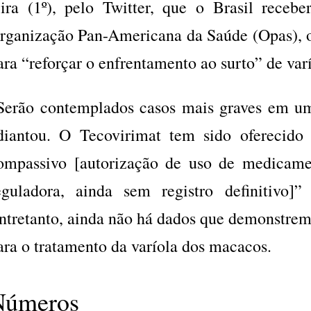
eira (1º), pelo Twitter, que o Brasil recebe
rganização Pan-Americana da Saúde (Opas), o 
ara “reforçar o enfrentamento ao surto” de var
Serão contemplados casos mais graves em u
diantou. O Tecovirimat tem sido oferecid
ompassivo [autorização de uso de medicame
eguladora, ainda sem registro definitivo]
ntretanto, ainda não há dados que demonstrem a
ara o tratamento da varíola dos macacos.
Números