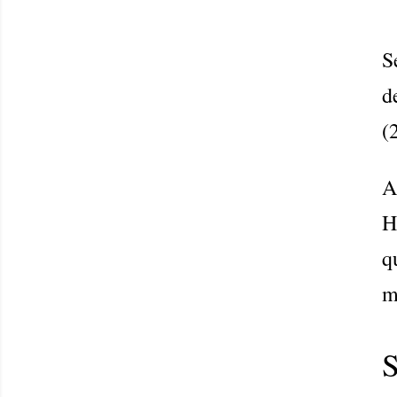
S
d
(
A
H
q
m
S