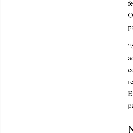
f
O
p
“
a
c
r
E
p