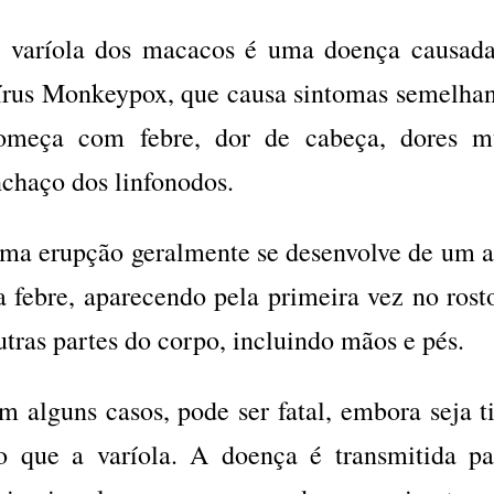
 varíola dos macacos é uma doença causada
írus Monkeypox, que causa sintomas semelhant
omeça com febre, dor de cabeça, dores mu
nchaço dos linfonodos.
ma erupção geralmente se desenvolve de um a t
a febre, aparecendo pela primeira vez no rost
utras partes do corpo, incluindo mãos e pés.
m alguns casos, pode ser fatal, embora seja 
o que a varíola. A doença é transmitida pa