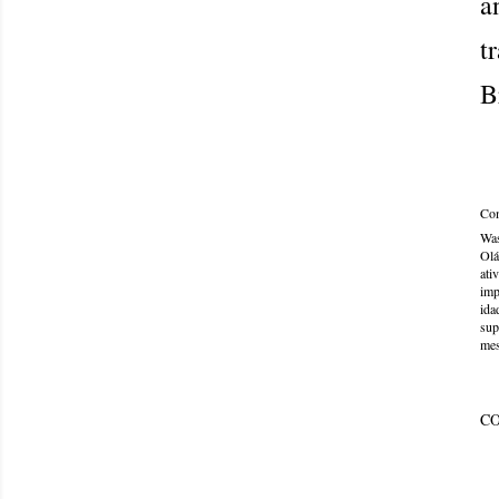
a
t
B
Com
Was
Olá
ati
imp
ida
sup
mes
C