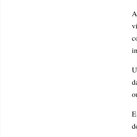
A
v
c
i
U
d
o
E
d