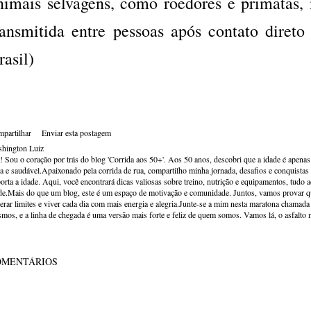
nimais selvagens, como roedores e primatas
ransmitida entre pessoas após contato direto
rasil)
partilhar
Enviar esta postagem
hington Luiz
! Sou o coração por trás do blog 'Corrida aos 50+'. Aos 50 anos, descobri que a idade é apena
va e saudável.Apaixonado pela corrida de rua, compartilho minha jornada, desafios e conquistas p
orta a idade. Aqui, você encontrará dicas valiosas sobre treino, nutrição e equipamentos, tudo 
de.Mais do que um blog, este é um espaço de motivação e comunidade. Juntos, vamos provar qu
erar limites e viver cada dia com mais energia e alegria.Junte-se a mim nesta maratona chamada v
mos, e a linha de chegada é uma versão mais forte e feliz de quem somos. Vamos lá, o asfalto 
OMENTÁRIOS