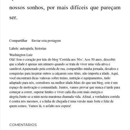
nossos sonhos, por mais difíceis que pareçam
ser.
Compartilhar
Enviar esta postagem
Labels:
autoajuda
historias
Washington Luiz
Olá! Sou o coração por trás do blog 'Corrida aos 50+'. Aos 50 anos, descobri
que a idade é apenas um número quando se trata de viver uma vida ativa e
saudável.Apaixonado pela corrida de rua, compartilho minha jornada, desafios e
conquistas para inspirar outros a calçarem seus tênis, não importa a idade. Aqui,
você encontrará dicas valiosas sobre treino, nutrição e equipamentos, tudo
adaptado para nós, corredores na melhor idade.Mais do que um blog, este é um
espaço de motivação e comunidade. Juntos, vamos provar que nunca é tarde para
começar a correr, superar limites e viver cada dia com mais energia e
alegria.Junte-se a mim nesta maratona chamada vida. Afinal, a verdadeira corrida
é contra nós mesmos, e a linha de chegada é uma versão mais forte e feliz de
quem somos. Vamos lá, o asfalto nos espera!
COMENTÁRIOS