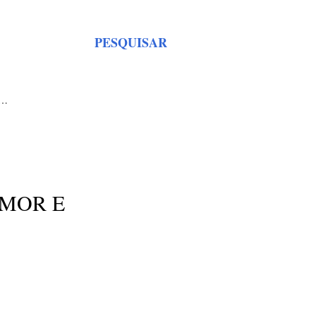
PESQUISAR
S…
AMOR E