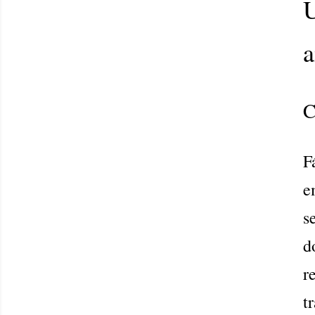
a
C
F
e
s
d
r
t