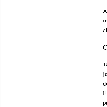
A
i
e
C
T
j
d
E
p