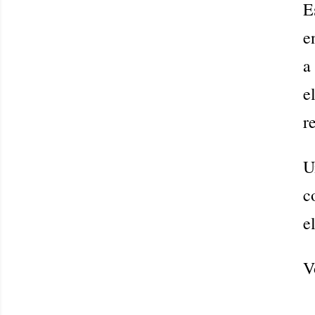
E
e
a
e
r
U
c
e
V