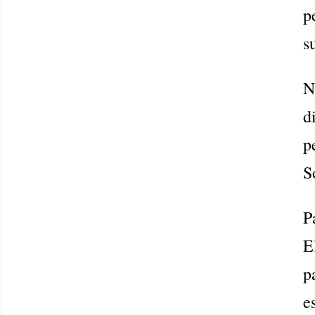
p
s
N
d
p
S
P
E
p
e