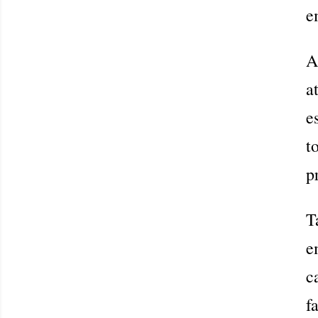
e
A
a
e
t
p
T
e
c
f