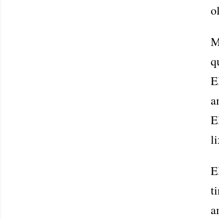
o
M
q
E
a
E
l
E
t
a