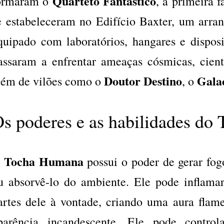
Quarteto Fantástico
ormaram o
, a primeira 
e estabeleceram no Edifício Baxter, um arr
quipado com laboratórios, hangares e disposit
assaram a enfrentar ameaças cósmicas, cientí
Doutor Destino
Gala
lém de vilões como o
, o
s poderes e as habilidades d
Tocha Humana
possui o poder de gerar fog
u absorvê-lo do ambiente. Ele pode inflamar
artes dele à vontade, criando uma aura flam
parência incandescente. Ele pode control