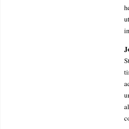
h
u
i
J
S
t
a
u
a
c