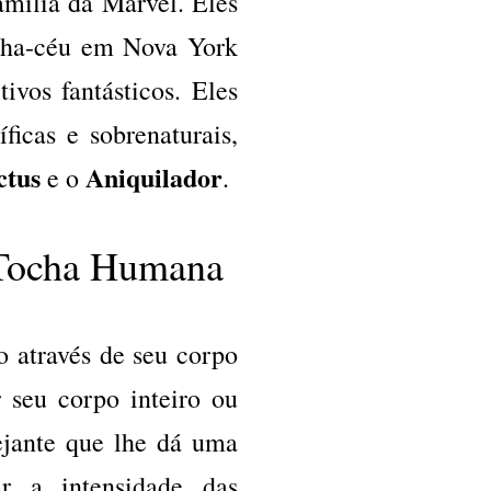
família da Marvel. Eles
anha-céu em Nova York
ivos fantásticos. Eles
ficas e sobrenaturais,
ctus
Aniquilador
e o
.
o Tocha Humana
o através de seu corpo
 seu corpo inteiro ou
ejante que lhe dá uma
ar a intensidade das