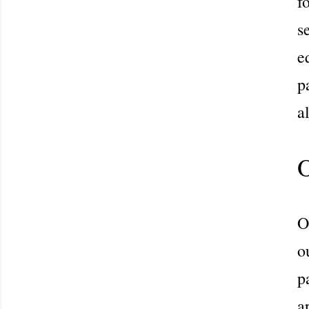
f
s
e
p
a
O
O
o
p
a