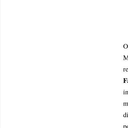
M
r
F
i
m
d
p