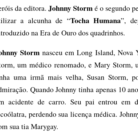
Johnny Storm
eróis da editora.
é o segundo p
Tocha Humana
tilizar a alcunha de “
”, d
ntroduzido na Era de Ouro dos quadrinhos.
ohnny Storm
nasceu em Long Island, Nova Yo
torm, um médico renomado, e Mary Storm, u
inha uma irmã mais velha, Susan Storm, p
dmiração. Quando Johnny tinha apenas 10 an
m acidente de carro. Seu pai entrou em d
lcoólatra, perdendo sua licença médica. John
om sua tia Marygay.