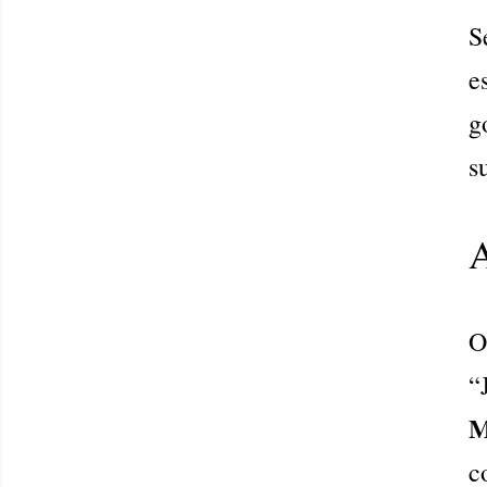
S
e
g
s
A
“
M
c