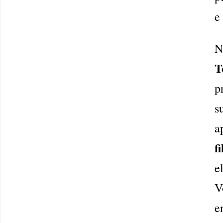
e
N
T
p
s
a
f
e
V
e