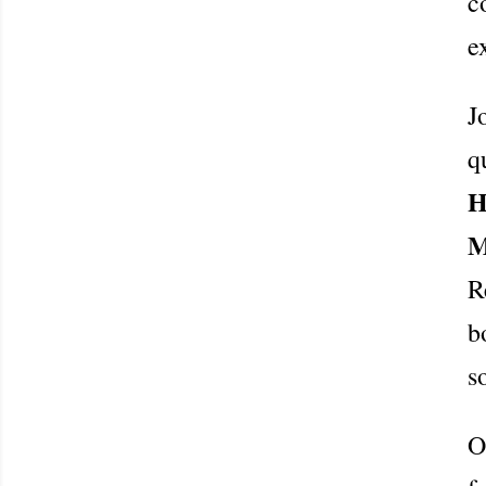
c
e
J
q
H
M
R
b
s
O