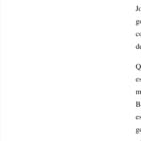
J
g
c
d
Q
e
m
B
e
g