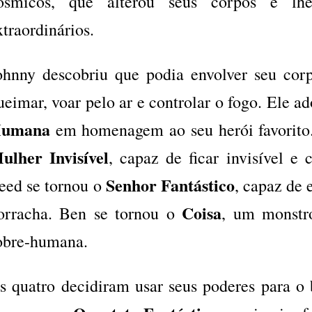
ósmicos, que alterou seus corpos e lh
xtraordinários.
ohnny descobriu que podia envolver seu co
ueimar, voar pelo ar e controlar o fogo. Ele 
umana
em homenagem ao seu herói favorito.
ulher Invisível
, capaz de ficar invisível e 
Senhor Fantástico
eed se tornou o
, capaz de 
Coisa
orracha. Ben se tornou o
, um monstr
obre-humana.
s quatro decidiram usar seus poderes para 