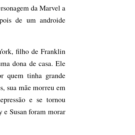
ersonagem da Marvel a
epois de um androide
rk, filho de Franklin
ma dona de casa. Ele
or quem tinha grande
os, sua mãe morreu em
epressão e se tornou
ny e Susan foram morar