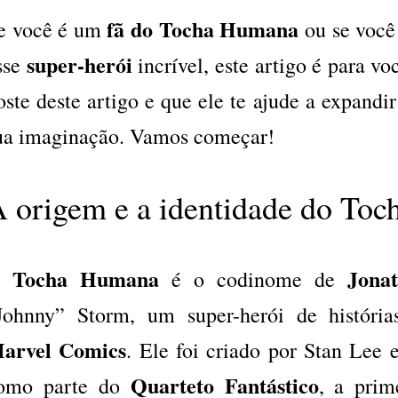
fã do Tocha Humana
e você é um
ou se você
super-herói
sse
incrível, este artigo é para v
oste deste artigo e que ele te ajude a expandi
ua imaginação. Vamos começar!
 origem e a identidade do To
Tocha Humana
Jonat
O
é o codinome de
Johnny” Storm, um super-herói de histór
arvel Comics
. Ele foi criado por Stan Lee
Quarteto Fantástico
omo parte do
, a prim