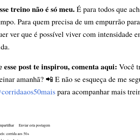
sse treino não é só meu.
É para todos que ac
empo. Para quem precisa de um empurrão par
uer ver que é possível viver com intensidade e
ida.
e esse post te inspirou, comenta aqui:
Você tr
reinar amanhã? 📲 E não se esqueça de me seg
corridaaos50mais
para acompanhar mais trei
partilhar
Enviar esta postagem
els:
corrida aos 50+