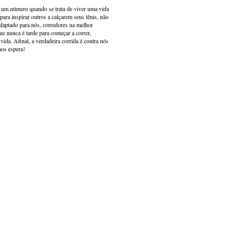
s um número quando se trata de viver uma vida
ara inspirar outros a calçarem seus tênis, não
adaptado para nós, corredores na melhor
e nunca é tarde para começar a correr,
ida. Afinal, a verdadeira corrida é contra nós
nos espera!