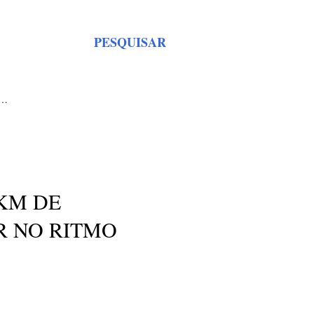
PESQUISAR
S…
 KM DE
R NO RITMO