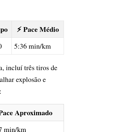
mpo
⚡ Pace Médio
0
5:36 min/km
 incluí três tiros de
balhar explosão e
:
Pace Aproximado
7 min/km