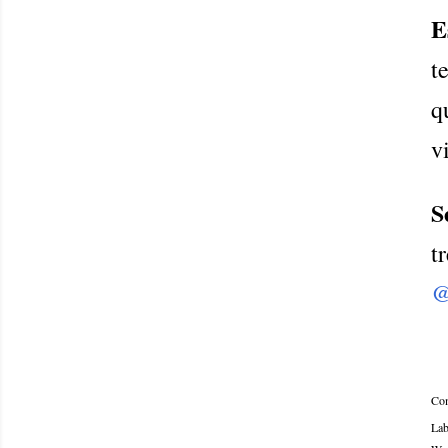
E
t
q
v
S
t
@
Com
Lab