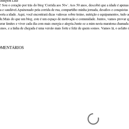
hington Luiz
! Sou o coração por trás do blog 'Corrida aos 50+'. Aos 50 anos, descobri que a idade é apena
va e saudável.Apaixonado pela corrida de rua, compartilho minha jornada, desafios e conquistas p
orta a idade. Aqui, você encontrará dicas valiosas sobre treino, nutrição e equipamentos, tudo 
de.Mais do que um blog, este é um espaço de motivação e comunidade. Juntos, vamos provar qu
erar limites e viver cada dia com mais energia e alegria.Junte-se a mim nesta maratona chamada v
mos, e a linha de chegada é uma versão mais forte e feliz de quem somos. Vamos lá, o asfalto 
OMENTÁRIOS