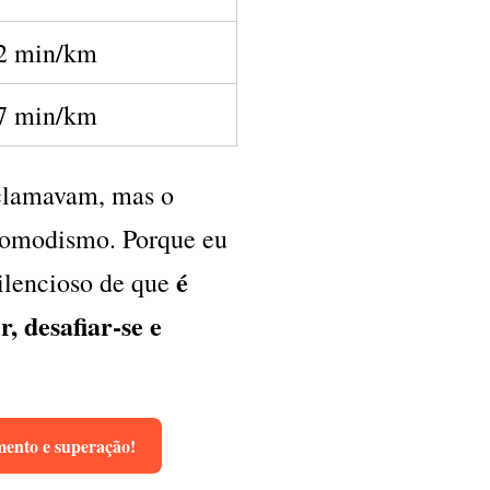
2 min/km
7 min/km
eclamavam, mas o
 comodismo. Porque eu
é
silencioso de que
, desafiar-se e
ento e superação!