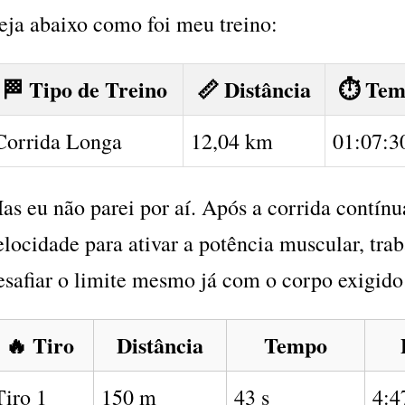
eja abaixo como foi meu treino:
🏁 Tipo de Treino
📏 Distância
⏱️ Te
Corrida Longa
12,04 km
01:07:3
as eu não parei por aí. Após a corrida contínua,
elocidade para ativar a potência muscular, tra
esafiar o limite mesmo já com o corpo exigido
🔥 Tiro
Distância
Tempo
Tiro 1
150 m
43 s
4:4