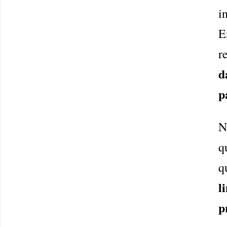
i
E
r
d
p
N
q
q
l
p