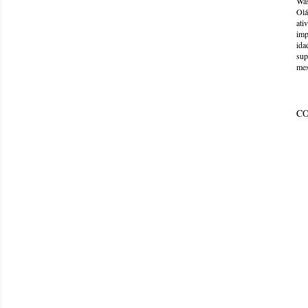
Was
Olá
ati
imp
ida
sup
mes
C