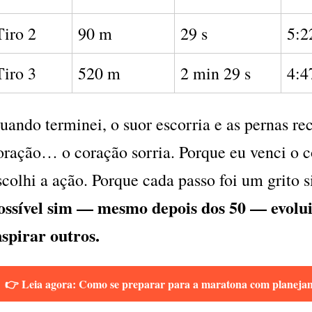
Tiro 2
90 m
29 s
5:2
Tiro 3
520 m
2 min 29 s
4:4
uando terminei, o suor escorria e as pernas r
oração… o coração sorria. Porque eu venci o
scolhi a ação. Porque cada passo foi um grito 
ossível sim — mesmo depois dos 50 — evoluir
nspirar outros.
👉 Leia agora: Como se preparar para a maratona com planejam