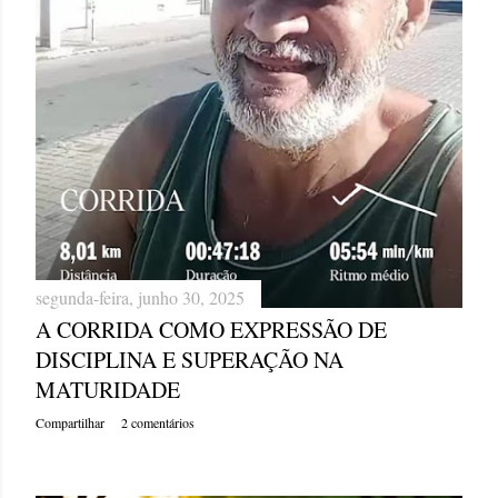
g
e
n
s
segunda-feira, junho 30, 2025
A CORRIDA COMO EXPRESSÃO DE
DISCIPLINA E SUPERAÇÃO NA
MATURIDADE
Compartilhar
2 comentários