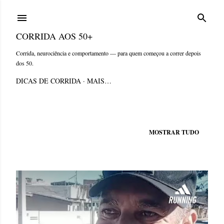
Pular para o conteúdo principal
CORRIDA AOS 50+
Corrida, neurociência e comportamento — para quem começou a correr depois
dos 50.
DICAS DE CORRIDA
MAIS…
Mostrando postagens de junho, 2025
MOSTRAR TUDO
P
o
s
t
a