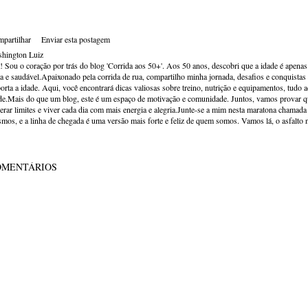
partilhar
Enviar esta postagem
hington Luiz
! Sou o coração por trás do blog 'Corrida aos 50+'. Aos 50 anos, descobri que a idade é apena
va e saudável.Apaixonado pela corrida de rua, compartilho minha jornada, desafios e conquistas p
orta a idade. Aqui, você encontrará dicas valiosas sobre treino, nutrição e equipamentos, tudo 
de.Mais do que um blog, este é um espaço de motivação e comunidade. Juntos, vamos provar qu
erar limites e viver cada dia com mais energia e alegria.Junte-se a mim nesta maratona chamada v
mos, e a linha de chegada é uma versão mais forte e feliz de quem somos. Vamos lá, o asfalto 
OMENTÁRIOS