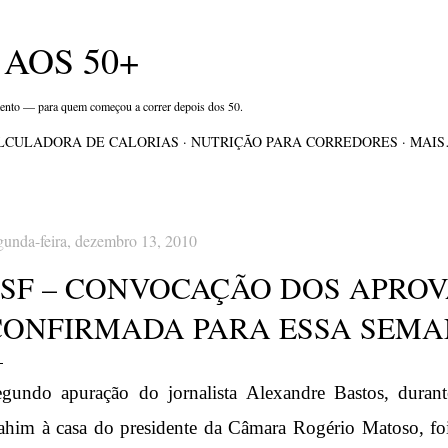
Pular para o conteúdo principal
AOS 50+
mento — para quem começou a correr depois dos 50.
LCULADORA DE CALORIAS
NUTRIÇÃO PARA CORREDORES
MAI
gunda-feira, dezembro 13, 2010
PSF – CONVOCAÇÃO DOS APROV
CONFIRMADA PARA ESSA SEMA
gundo apuração do jornalista Alexandre Bastos, durant
him à casa do presidente da Câmara Rogério Matoso, foi