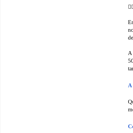

En
no
d
A 
5
ta
A
Q
m
Co