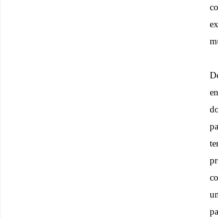
c
ex
mu
D
en
do
pa
te
p
co
um
pa