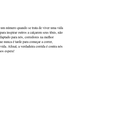
s um número quando se trata de viver uma vida
ara inspirar outros a calçarem seus tênis, não
adaptado para nós, corredores na melhor
e nunca é tarde para começar a correr,
ida. Afinal, a verdadeira corrida é contra nós
nos espera!