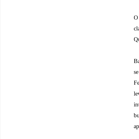
O
cl
Qu
Ba
se
Fe
le
i
bu
ap