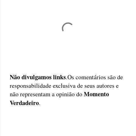
Não divulgamos links
.Os comentários são de
P
responsabilidade exclusiva de seus autores e
o
Momento
não representam a opinião do
s
Verdadeiro
.
t
a
r
u