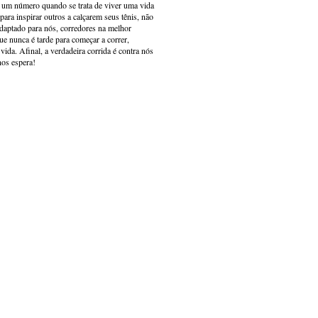
s um número quando se trata de viver uma vida
ara inspirar outros a calçarem seus tênis, não
adaptado para nós, corredores na melhor
e nunca é tarde para começar a correr,
ida. Afinal, a verdadeira corrida é contra nós
nos espera!