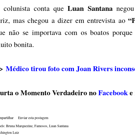
Luan Santana
 colunista conta que
negou 
“
triz, mas chegou a dizer em entrevista ao
ue não se importava com os boatos porqu
uito bonita.
>>
Médico tirou foto com Joan Rivers incons
urta o Momento Verdadeiro no
Facebook
e
partilhar
Enviar esta postagem
els:
Bruna Marquezine
Famosos
Luan Santana
hington Luiz