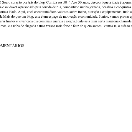
! Sou o coração por trás do blog 'Corrida aos 50+'. Aos 50 anos, descobri que a idade é apena
va e saudável.Apaixonado pela corrida de rua, compartilho minha jornada, desafios e conquistas p
orta a idade. Aqui, você encontrará dicas valiosas sobre treino, nutrição e equipamentos, tudo 
de.Mais do que um blog, este é um espaço de motivação e comunidade. Juntos, vamos provar qu
erar limites e viver cada dia com mais energia e alegria.Junte-se a mim nesta maratona chamada v
mos, e a linha de chegada é uma versão mais forte e feliz de quem somos. Vamos lá, o asfalto 
OMENTÁRIOS