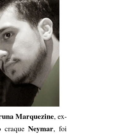
runa Marquezine
, ex-
Neymar
o craque
, foi