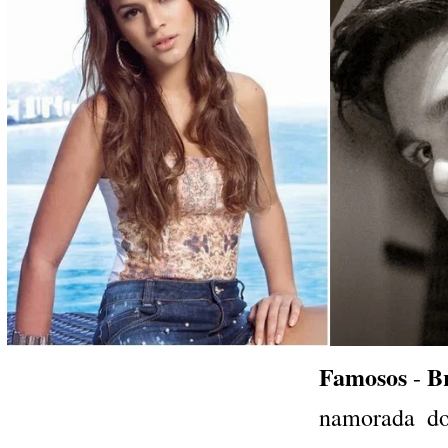
Famosos
B
-
namorada d