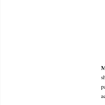
M
s
p
a