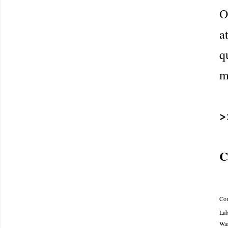
O
a
q
m
C
Com
Lab
Was