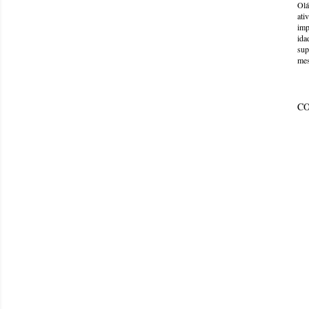
Olá
ati
imp
ida
sup
mes
C