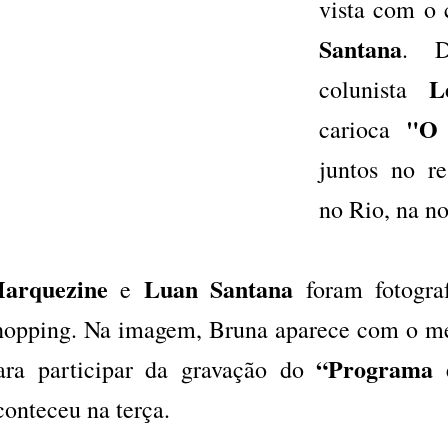
vista com o 
Santana
. 
L
colunista
"O 
carioca
juntos no re
no Rio, na no
arquezine
Luan Santana
e
foram fotograf
hopping. Na imagem, Bruna aparece com o m
“Programa 
ara participar da gravação do
conteceu na terça.