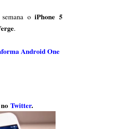
iPhone 5
e semana o
Verge
.
taforma Android One
 no
Twitter
.