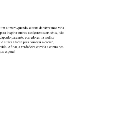
s um número quando se trata de viver uma vida
ara inspirar outros a calçarem seus tênis, não
adaptado para nós, corredores na melhor
e nunca é tarde para começar a correr,
ida. Afinal, a verdadeira corrida é contra nós
nos espera!