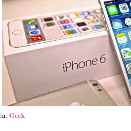
Geek
ia: