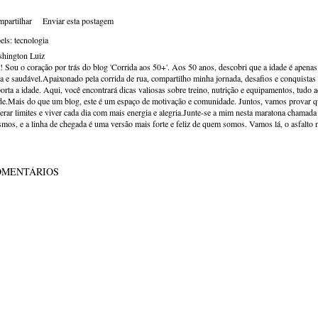
partilhar
Enviar esta postagem
els:
tecnologia
hington Luiz
! Sou o coração por trás do blog 'Corrida aos 50+'. Aos 50 anos, descobri que a idade é apena
va e saudável.Apaixonado pela corrida de rua, compartilho minha jornada, desafios e conquistas p
orta a idade. Aqui, você encontrará dicas valiosas sobre treino, nutrição e equipamentos, tudo 
de.Mais do que um blog, este é um espaço de motivação e comunidade. Juntos, vamos provar qu
erar limites e viver cada dia com mais energia e alegria.Junte-se a mim nesta maratona chamada v
mos, e a linha de chegada é uma versão mais forte e feliz de quem somos. Vamos lá, o asfalto 
OMENTÁRIOS