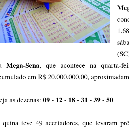
Meg
co
1.6
sáb
(SC
Mega-Sena
da
, que acontece na quarta-fei
cumulado em R$ 20.000.000,00, aproximadam
09 - 12 - 18 - 31 - 39 - 50
eja as dezenas:
.
 quina teve 49 acertadores, que levaram p