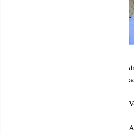
a
V
A