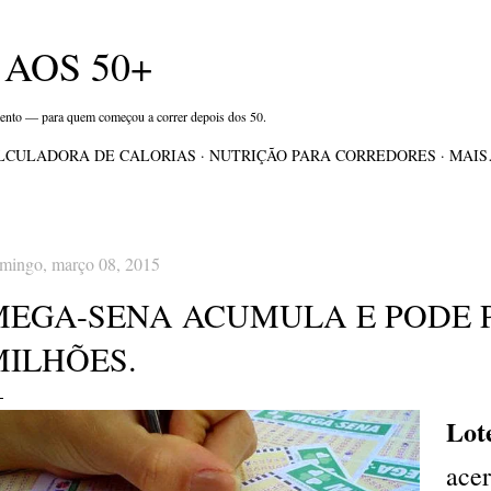
Pular para o conteúdo principal
AOS 50+
mento — para quem começou a correr depois dos 50.
LCULADORA DE CALORIAS
NUTRIÇÃO PARA CORREDORES
MAI
mingo, março 08, 2015
MEGA-SENA ACUMULA E PODE P
MILHÕES.
Lot
acer