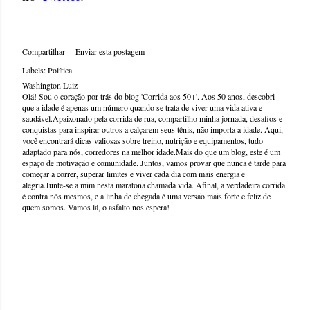
Compartilhar
Enviar esta postagem
Labels:
Política
Washington Luiz
Olá! Sou o coração por trás do blog 'Corrida aos 50+'. Aos 50 anos, descobri
que a idade é apenas um número quando se trata de viver uma vida ativa e
saudável.Apaixonado pela corrida de rua, compartilho minha jornada, desafios e
conquistas para inspirar outros a calçarem seus tênis, não importa a idade. Aqui,
você encontrará dicas valiosas sobre treino, nutrição e equipamentos, tudo
adaptado para nós, corredores na melhor idade.Mais do que um blog, este é um
espaço de motivação e comunidade. Juntos, vamos provar que nunca é tarde para
começar a correr, superar limites e viver cada dia com mais energia e
alegria.Junte-se a mim nesta maratona chamada vida. Afinal, a verdadeira corrida
é contra nós mesmos, e a linha de chegada é uma versão mais forte e feliz de
quem somos. Vamos lá, o asfalto nos espera!