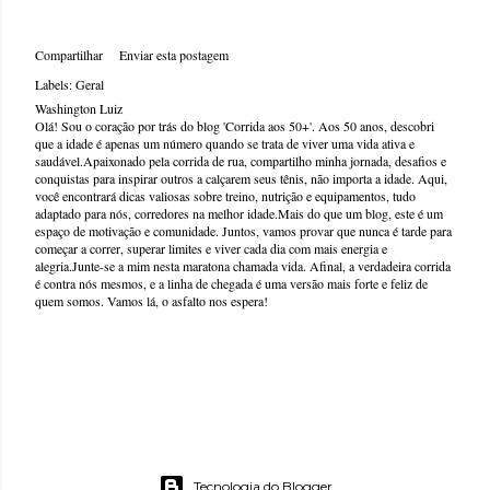
Compartilhar
Enviar esta postagem
Labels:
Geral
Washington Luiz
Olá! Sou o coração por trás do blog 'Corrida aos 50+'. Aos 50 anos, descobri
que a idade é apenas um número quando se trata de viver uma vida ativa e
saudável.Apaixonado pela corrida de rua, compartilho minha jornada, desafios e
conquistas para inspirar outros a calçarem seus tênis, não importa a idade. Aqui,
você encontrará dicas valiosas sobre treino, nutrição e equipamentos, tudo
adaptado para nós, corredores na melhor idade.Mais do que um blog, este é um
espaço de motivação e comunidade. Juntos, vamos provar que nunca é tarde para
começar a correr, superar limites e viver cada dia com mais energia e
alegria.Junte-se a mim nesta maratona chamada vida. Afinal, a verdadeira corrida
é contra nós mesmos, e a linha de chegada é uma versão mais forte e feliz de
quem somos. Vamos lá, o asfalto nos espera!
Tecnologia do Blogger