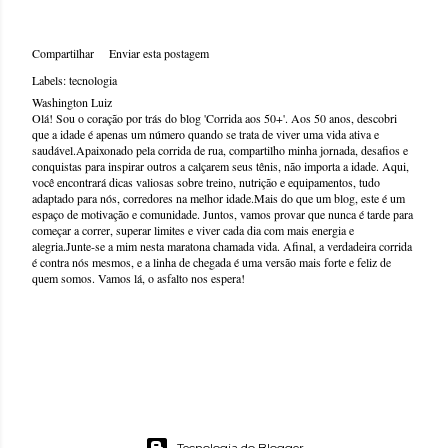
Compartilhar
Enviar esta postagem
Labels:
tecnologia
Washington Luiz
Olá! Sou o coração por trás do blog 'Corrida aos 50+'. Aos 50 anos, descobri
que a idade é apenas um número quando se trata de viver uma vida ativa e
saudável.Apaixonado pela corrida de rua, compartilho minha jornada, desafios e
conquistas para inspirar outros a calçarem seus tênis, não importa a idade. Aqui,
você encontrará dicas valiosas sobre treino, nutrição e equipamentos, tudo
adaptado para nós, corredores na melhor idade.Mais do que um blog, este é um
espaço de motivação e comunidade. Juntos, vamos provar que nunca é tarde para
começar a correr, superar limites e viver cada dia com mais energia e
alegria.Junte-se a mim nesta maratona chamada vida. Afinal, a verdadeira corrida
é contra nós mesmos, e a linha de chegada é uma versão mais forte e feliz de
quem somos. Vamos lá, o asfalto nos espera!
Tecnologia do Blogger