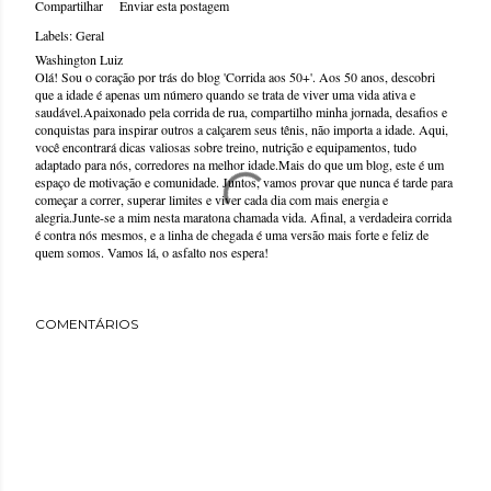
Compartilhar
Enviar esta postagem
Labels:
Geral
Washington Luiz
Olá! Sou o coração por trás do blog 'Corrida aos 50+'. Aos 50 anos, descobri
que a idade é apenas um número quando se trata de viver uma vida ativa e
saudável.Apaixonado pela corrida de rua, compartilho minha jornada, desafios e
conquistas para inspirar outros a calçarem seus tênis, não importa a idade. Aqui,
você encontrará dicas valiosas sobre treino, nutrição e equipamentos, tudo
adaptado para nós, corredores na melhor idade.Mais do que um blog, este é um
espaço de motivação e comunidade. Juntos, vamos provar que nunca é tarde para
começar a correr, superar limites e viver cada dia com mais energia e
alegria.Junte-se a mim nesta maratona chamada vida. Afinal, a verdadeira corrida
é contra nós mesmos, e a linha de chegada é uma versão mais forte e feliz de
quem somos. Vamos lá, o asfalto nos espera!
COMENTÁRIOS